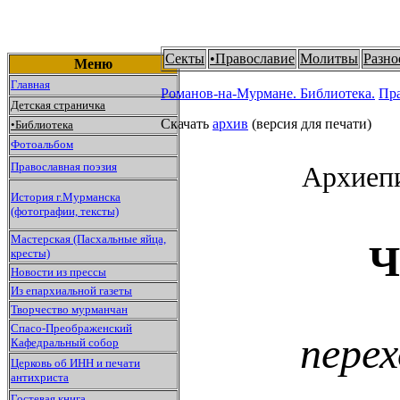
Секты
•
Православие
Молитвы
Разно
Меню
Главная
Романов-на-Мурмане.
Библиотека.
Пр
Детская страничка
Скачать
архив
(версия для печати)
•
Библиотека
Фотоальбом
Православная поэзия
Архиеп
История г.Мурманска
(фотографии, тексты)
Мастерская (Пасхальные яйца,
Ч
кресты)
Новости из прессы
Из епархиальной газеты
Творчество мурманчан
Спасо-Преображенский
перех
Кафедральный собор
Церковь об ИНН и печати
антихриста
Гостевая книга