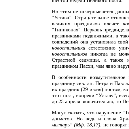
шестой недели Великого поста.
Но этим не исчерпывается данн
“Устава”. Отрицательное отноше
великих праздников влечет
но
"Типиконах". Церковь предвидела
праздниками подвижными, а такж
совпадений она установила сво
новостильники
естественно уни
новостильников
никогда не мож
Страстной седмицы, а также н
праздником Пасхи, чем явно нару
В особенности возмутительное
празднику свв. ап. Петра и Павла
их праздник (29 июня) постом, ко
этот пост, вопреки “Уставу”, все
до 25 апреля включительно, то Пе
Могут сказать, что нарушение “Т
догматов. Но ведь и слова Хри
мытарь” (Мф. 18,17),
не говорят