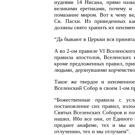
иудеями 14 Нисана, прямо назы
великими еретиками, почему и 
помазание миром. Вот к чему ве
Св. Пасхи. Из приведенных ка
должны свято хранить их неизмен
“Да бывают в Церкви вся принята
А во 2-ом правиле VI Вселенског
правила апостолов, Вселенских 
кроме предложенных правил, при
людьми, дерзнувшими корчемство
Такое же твердое и неизменное
Вселенский Собор в своем 1-ом п
“Божественные правила с усл
постановление сих правил, изло
Святых Вселенских Соборов и пом
наших. Ибо все они, от Единого 
предают анафеме, тех и мы ана
отлучению, тех и мы отлучаем”.