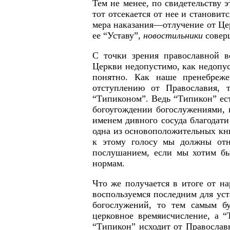
Тем не менее, по свидетельству 
тот отсекается от нее и становит
мера наказания—отлучение от Це
ее “Уставу”,
новостильники
совер
С точки зрения православной в
Церкви недопустимо, как недопус
понятно. Как наше пренебреже
отступлению от Православия, 
“Типиконом”. Ведь “Типикон” ес
богоугождении богослужениями, п
именем дивного сосуда благодат
одна из основоположительных кни
к этому голосу мы должны отн
послушанием, если мы хотим б
нормам.
Что же получается в итоге от н
воспользуемся последним для ус
богослужений, то тем самым бу
церковное времяисчисление, а “
“Типикон” исходит от Православ