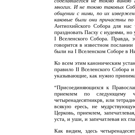
соделавшегося не токмо виною 
многих. И не токмо таковых Со
общении с ними, по их изверже
каковые были они причастны по
Антиохийского Собора для нас 
праздновать Пасху с иудеями, но
I Вселенского Собора. Правда, 
говорится в известном послании
были на I Вселенском Соборе в Н
Ко всем этим каноническим уста
правило II Вселенского Собора и
указывающие, как нужно принимат
“Присоединяющихся к Православ
приемлем по следующему чи
четыренадесятникрв, или тетради
всякую ересь, не мудрствующу
Церковь, приемлем, запечатлевая,
уста, и уши, и запечатлевая их гл
Как видим, здесь четыренадесят