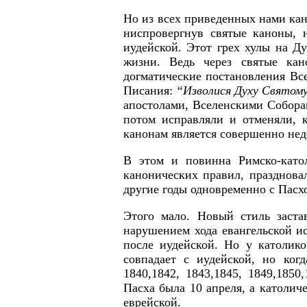
Но из всех приведенных нами кан
ниспровергнув святые каноны, 
иудейской. Этот грех хулы на Д
жизни. Ведь через святые ка
догматические постановления Вс
Писания:
“Изволися Духу Святому
апостолами, Вселенскими Собора
потом исправляли и отменяли, 
канонам является совершенно не
В этом и повинна Римско-катол
канонических правил, праздновала
другие годы одновременно с Пасх
Этого мало. Новый стиль заста
нарушением хода евангельской и
после иудейской. Но у католико
совпадает с иудейской, но ког
1840,1842, 1843,1845, 1849,1850
Пасха была 10 апреля, а католиче
еврейской.