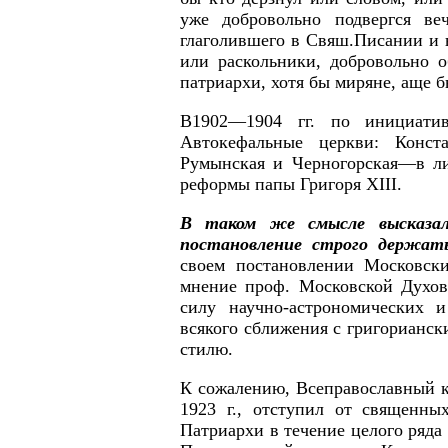
уже добровольно подвергся ве
глаголившего в Свяш.Писании и в
или раскольники, добровольно о
патриархи, хотя бы миряне, аще 
В1902—1904 гг. по инициатив
Автокефальные церкви: Констан
Румынская и Черногорская—в ли
реформы папы Григоря XIII.
В таком же смысле высказалс
постановление строго держать
своем постановлении Московск
мнение проф. Московской Духов
силу научно-астрономических и
всякого сближения с григорианск
стилю.
К сожалению, Всеправославный к
1923 г., отступил от священны
Патриархи в течение целого ряда