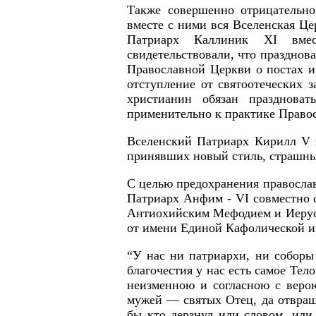
Также совершенно отрицательно
вместе с ними вся Вселенская Ц
Патриарх Каллиник XI вмес
свидетельствовали, что празднов
Православной Церкви о постах и
отступление от святоотеческих 
христианин обязан празднова
применительно к практике Правосл
Вселенский Патриарх Кирилл V в
принявших новый стиль, страшны
С целью предохранения православ
Патриарх Анфим - VI совместно
Антиохийским Мефодием и Иеруса
от имени Единой Кафолической и
“У нас ни патриархи, ни соборы 
благочестия у нас есть самое Тел
неизменною и согласною с верою
мужей — святых Отец, да отвраща
бы кто дерзнул или словом, или