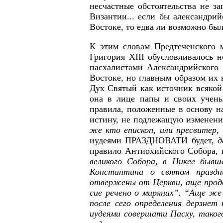
несчастные обстоятельства не з
Византии... если бы александри
Востоке, то едва ли возможно был
К этим словам Предтеченского 
Григория ХIII обусловливалось 
пасхалистами Александрийского
Востоке, но главным образом их н
Дух Святый как источник всякой 
она в лице папы и своих учены
правила, положенные в основу н
истину, не подлежащую изменени
же кто епископ, или пресвитер,
иудеями ПРАЗДНОВАТИ будет,
д
правило Антиохийского Собора, 
великого Собора, в Никее бывш
Константина о святом праздн
отвержены от Церкви, аще прод
сие речено о мирянах”. “Аще же 
после сего определения дерзнет
иудеями совершати Пасху, тако