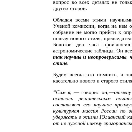
вопрос во всех деталях не толь
других сторон.
Обладая всеми этими научными
Ученой комиссии, когда на нем о
собрание не могло прийти к опр
пользу нового стиля, председате
Болотов два часа произноси
астрономические таблицы. Он все
так научны и неопровержимы, ч
стиле.
Будем всегда это помнить, а та
касательно нового и старого сти
“Сам я,
— говорил он,—
отмену
остаюсь решительным почита
составляет его научное преиму
культурная миссия России по 
удержать в жизни Юлианский кал
от не нужной никому григорианс