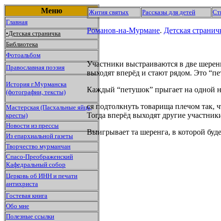
Меню
Жития святых
Рассказы для детей
Ст
Главная
Романов-на-Мурмане
.
Детская странич
•Детская страничка
Библиотека
Фотоальбом
Участники выстраиваются в две шеренги
Православная поэзия
выходят вперёд и стают рядом. Это “п
История г.Мурманска
Каждый “петушок” прыгает на одной но
(фотографии, тексты)
ся подтолкнуть товарища плечом так, ч
Мастерская (Пасхальные яйца,
Тогда вперёд выходят другие участник
кресты)
Новости из прессы
Выигрывает та шеренга, в которой буд
Из епархиальной газеты
Творчество мурманчан
Спасо-Преображенский
Кафедральный собор
Церковь об ИНН и печати
антихриста
Гостевая книга
Обо мне
Полезные ссылки