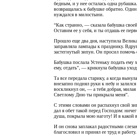
бедным, и у нее осталась одна рубашка
возвращалась к бабушке обратно. Один 
нуждался в милостыни.
“Как странно, — сказала бабушка свое
Оставим ее у себя, и ты отдашь ее перв
Прошло еще два дня, наступила Великая
заправляла лампады к празднику. Вдру
застегнутый зипун. Он просил помочь
Бабушка послала Устеньку подать ему х
ему, отдать”, — крикнула бабушка уход
Та все передала старику, а когда вынул
внезапно поднял руки к небу и залилс
воскликнул он, — а тебя добрая, милая 
Светлому Дню ты прикрыла меня”.
С этими словами он распахнул свой зип
дал я обет такой перед Господом: ничего
душа, покрыла мою наготу! И в какой 
И он снова заплакал радостными слезам
благословил и принял ее труд и работу.