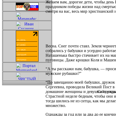
Желаем вам, дорогие дети, чтобы день 
праздником победы жизни над смертью!
смотря на вас, весь мир христианский 
Весна. Снег почти стаял. Земля чернее
собрались у бабушки и усердно работа
Наташенька быстро стачивает их на ма
пуговицы. Даже крошки Коля и Машень
“А ты расскажи нам, бабушка, — проси
мужские рубашки?”
“По завещанию моей бабушки, дружок 
Сергеевна, проводила Великий Пост в 
домашние женщины и девушки одежды б
Сайт упра
Страстной неделе бедным, чтобы они и
тогда шились не из ситца, как мы дела
множество.
Однажды за год или за два до ее конч