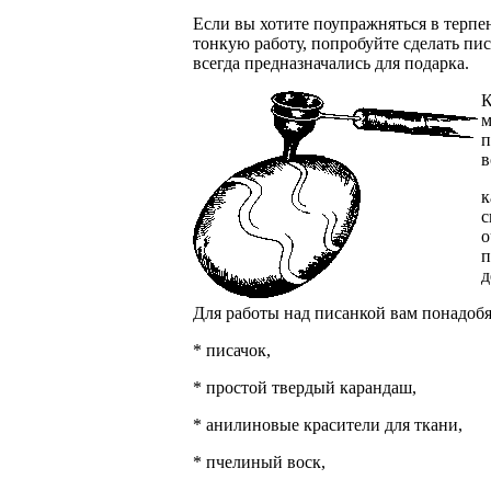
Если вы хотите поупражняться в терпен
тонкую работу, попробуйте сделать пи
всегда предназначались для подарка.
К
м
п
в
к
с
о
п
д
Для работы над писанкой вам понадобя
* писачок,
* простой твердый карандаш,
* анилиновые красители для ткани,
* пчелиный воск,