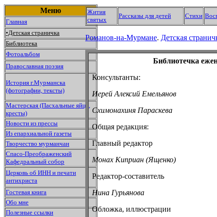
Меню
Жития
Рассказы для детей
Стихи
Вос
святых
Главная
•Детская страничка
Романов-на-Мурмане
.
Детская странич
Библиотека
Фотоальбом
Библиотечка еже
Православная поэзия
Консультанты:
История г.Мурманска
(фотографии, тексты)
Иерей Алексий Емельянов
Мастерская (Пасхальные яйца,
Схимонахиня Параскева
кресты)
Новости из прессы
Общая редакция:
Из епархиальной газеты
Главный редактор
Творчество мурманчан
Спасо-Преображенский
Монах Киприан (Ященко)
Кафедральный собор
Церковь об ИНН и печати
Редактор-составитель
антихриста
Гостевая книга
Нина Гурьянова
Обо мне
Обложка, иллюстрации
Полезные ссылки