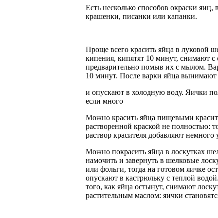
Есть несколько способов окраски яиц, 
крашенки, писанки или капанки.
Проще всего красить яйца в луковой ш
кипения, кипятят 10 минут, снимают с 
предварительно помыв их с мылом. Вар
10 минут. После варки яйца вынимают
и опускают в холодную воду. Яички по
если много
Можно красить яйца пищевыми красите
растворенной краской не полностью: то
раствор красителя добавляют немного 
Можно покрасить яйца в лоскутках шел
намочить и завернуть в шелковые лоск
или фольги, тогда на готовом яичке о
опускают в кастрюльку с теплой водой.
того, как яйца остынут, снимают лоск
растительным маслом: яички становятс