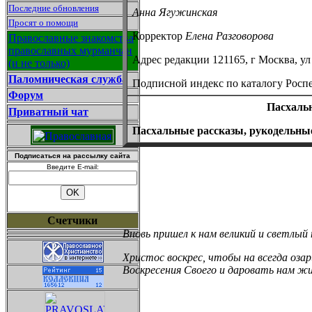
Последние обновления
Анна Ягужинская
Просят о помощи
Корректор
Елена Разговорова
Православные знакомства
православных мурманчан
Адрес редакции 121165, г Москва, ул
(и не только)
Паломническая служба
Подписной индекс по каталогу Роспе
Форум
Пасхальн
Приватный чат
Пасхальные рассказы, рукодельные
Подписаться на рассылку сайта
Введите E-mail:
Счетчики
Вновь пришел к нам великий и светлый 
Христос воскрес, чтобы на всегда оза
Воскресения Своего
и даровать нам жи