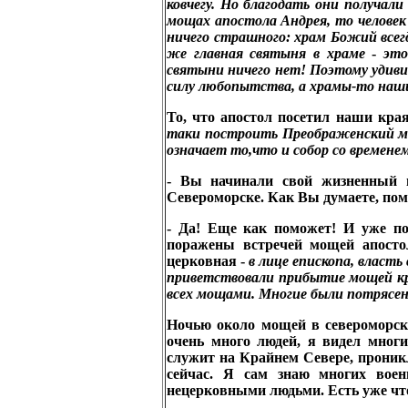
ковчегу. Но благодать они получал
мощах апостола Андрея, то челове
ничего
страшного: храм Божий всег
же главная святыня в храме
-
это
святыни ничего нет! Поэтому удиви
силу любопытства, а храмы-то наши
То, что апостол посетил наши края
таки построить Преображенский мор
означает то,что и собор со времен
- Вы начинали свой жизненный п
Североморске. Как Вы думаете, по
- Да! Еще как поможет! И уже по
поражены встречей мощей апосто
церковная -
в
лице епископа, власть 
приветствовали прибытие мощей кри
всех мощами. Многие были потрясен
Ночью около мощей в североморс
очень много людей, я видел многи
служит на Крайнем Севере, проник
сейчас. Я сам знаю многих вое
нецерковными людьми. Есть уже что-