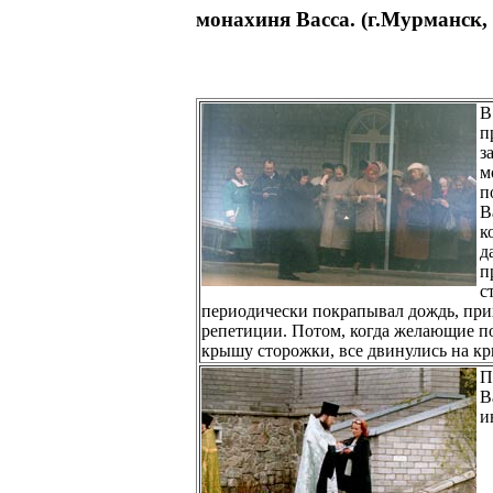
монахиня Васса. (г.Мурманск
В
п
з
м
п
В
к
д
п
с
периодически покрапывал дождь, при
репетиции. Потом, когда желающие по
крышу сторожки, все двинулись на кр
П
В
и