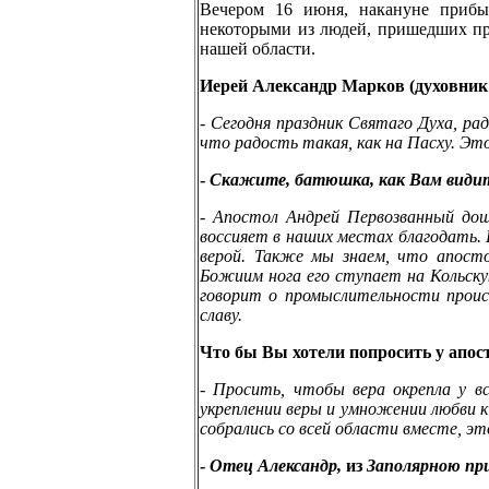
Вечером 16 июня, накануне прибы
некоторыми из людей, пришедших пр
нашей области.
Иерей Александр Марков (духовник 
-
Сегодня праздник Святаго Духа, ра
что радость такая, как на Пасху. Эт
-
Скажите, батюшка, как Вам видитс
-
Апостол Андрей Первозванный дошё
воссияет в наших местах благодать. 
верой. Также мы знаем, что апост
Божиим нога его ступает на Кольску
говорит о промыслительности проис
славу.
Что бы Вы хотели попросить у апос
-
Просить, чтобы вера окрепла у в
укреплении веры и умножении любви к
собрались со всей области вместе, эт
-
Отец Александр,
из
Заполярною пр