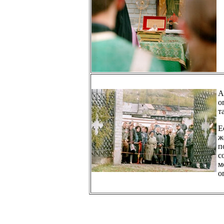
А
о
т
Е
п
с
м
о