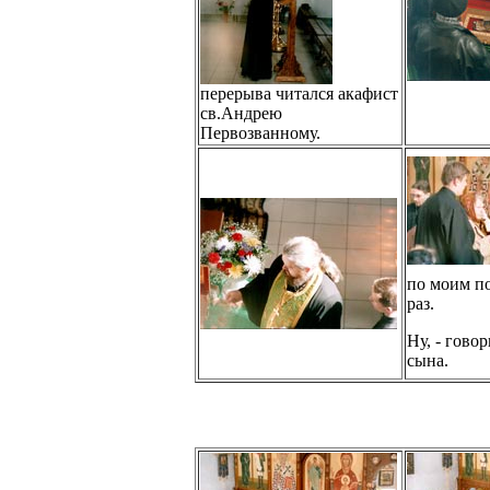
перерыва читался акафист
св.Андрею
Первозванному.
по моим п
раз.
Ну, - говор
сына.