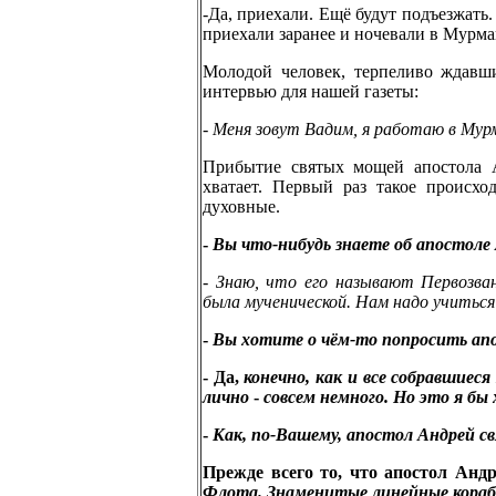
-Да, приехали. Ещё будут подъезжать.
приехали заранее и ночевали в Мурма
Молодой человек, терпеливо ждавши
интервью для нашей газеты:
-
Меня зовут Вадим, я работаю в Мур
Прибытие святых мощей апостола Ан
хватает. Первый раз такое происхо
духовные.
-
Вы что-нибудь знаете об апостоле
-
Знаю, что его называют Первозва
была мученической. Нам надо учиться 
-
Вы хотите о чём-то попросить ап
- Да,
конечно, как и все собравшиеся
лично
-
совсем немного. Но это я бы
-
Как, по-Вашему, апостол Андрей св
Прежде всего то, что апостол Анд
Флота. Знаменитые линейные корабл