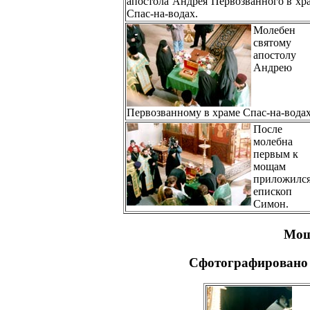
апостола Андрея Первозванного в хр
Спас-на-водах.
Молебен
святому
апостолу
Андрею
Первозванному в храме Спас-на-водах
После
молебна
первым к
мощам
приложилс
епископ
Симон.
Мощ
Сфотографировано н