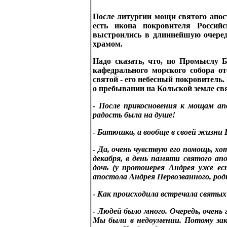
После литургии мощи святого апост
есть икона покровителя Россий
выстроились в длиннейшую очере
храмом.
Надо сказать, что, по Промыслу 
кафедрального морского собора о
святой - его небесный покровитель.
о пребывании на Кольской земле с
-
После прикосновения к мощам апо
радость была на душе!
-
Батюшка, а вообще в своей жизни
-
Да, очень чувствую его помощь, хо
декабря, в день памяти святого ап
дочь (у протоиерея Андрея уже ес
апостола Андрея Первозванного, ро
-
Как происходила встречала святых
-
Людей было много. Очередь, очень 
Мы были в недоумении. Потому зак