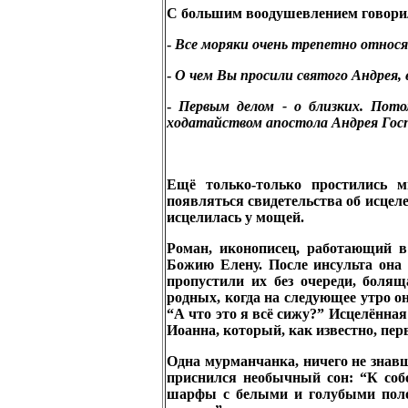
С большим воодушевлением говорил
-
Все моряки очень трепетно относят
-
О чем Вы просили святого Андрея, 
-
Первым делом - о близких. Пото
ходатайством апостола Андрея Госпо
Ещё только-только простились м
появляться свидетельства об исцеле
исцелилась у мощей.
Роман, иконописец, работающий в 
Божию Елену. После инсульта она 
пропустили их без очереди, боля
родных, когда на следующее утро о
“А что это я всё сижу?” Исцелённа
Иоанна, который, как известно, пер
Одна мурманчанка, ничего не знавш
приснился необычный сон: “К собо
шарфы с белыми и голубыми полоск