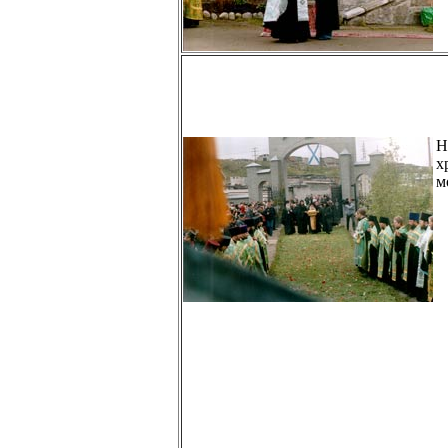
Н
х
м