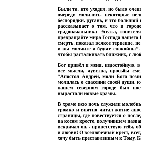
Были та, кто уходил, но было очень
очереди молились, некоторые пе
беспорядки, ругань, и это большой 
рассказывает о том, что в город
градоначальника Эгеата, гоните
превращайте мира Господа нашего И
смерть, показал всякое терпение, н
и вы молчите и будьте спокойны”.
чтобы расталкивать ближних, с любо
Бог привёл и меня, недостойную, 
все мысли, чувства, просьбы сме
“Апостол Андрей, моли Бога поми
молилась о спасении своей души, ю
нашем северном городе был пос
вырастали новые храмы.
В храме всю ночь служили молебны
громко и внятно читал житие апос
страницы, где повествуется о посл
на косом кресте, получившем назва
вскричал он, - приветствую тебя, о
и любви! О вселюбезный крест, всег
хочу быть преставленным к Тому, К