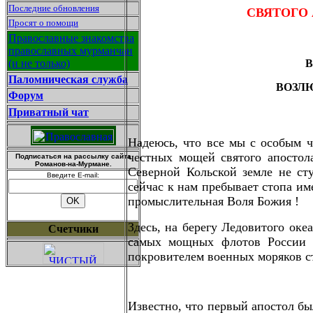
Последние обновления
СВЯТОГО
Просят о помощи
Православные знакомства
православных мурманчан
(и не только)
В
Паломническая служба
ВОЗЛЮ
Форум
Приватный чат
Надеюсь, что все мы с особым 
честных мощей святого апостола
Подписаться на рассылку сайта
Романов-на-Мурмане.
Северной Кольской земле не сту
Введите E-mail:
сейчас к нам пребывает стопа им
промыслительная Воля Божия !
Здесь, на берегу Ледовитого оке
Счетчики
самых мощных флотов России -
покровителем военных моряков с
Известно, что первый апостол бы