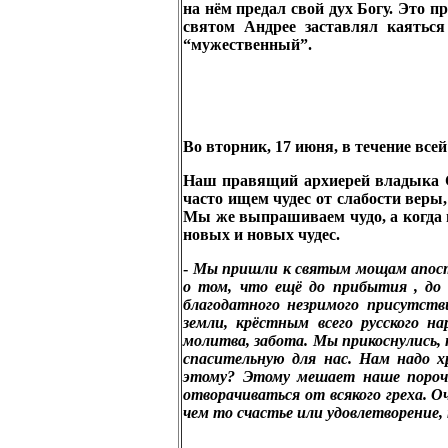
на нём предал свой дух Богу. Это пр
святом Андрее заставлял каятьс
“мужественный”.
Во вторник, 17 июня, в течение вс
Наш правящий архиерей владыка Си
часто ищем чудес от слабости веры
Мы же выпрашиваем чудо, а когда п
новых и новых чудес.
-
Мы пришли к святым мощам апосто
о том, что ещё до прибытия , до 
благодатного незримого присутст
земли, крёстным всего русского н
молитва
,
забота. Мы прикоснулись, 
спасительную для нас. Нам надо 
этому? Этому мешает наше порочн
отворачиваться от всякого греха. О
чем то счастье или удовлетворение, 