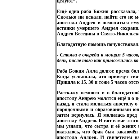
целуют”.
Ещё одна раба Божия рассказала, ч
Сколько ни искали, найти его не м
апостола Андрея и помолиться ему
останки умершего Андрея сохрани
Андрея Беседина в Свято-Никольско
Благодатную помощь почувствовала
-
Стояла в очереди к мощам 5 часов
день, после того как приложилась к
Раба Божия Алла долгое время боле
Когда услышала, что привезут свя
Пришла к 15. 30 и тоже 5 часов отст
Расскажу немного и о благодатно
апостолу Андрею молятся ещё и о ц
назад, я стала молиться апостолу о
порядочными и образованными юно
затем вернулась. Я молилась пред
апостолу Андрею. И вот в мае этого
мы узнали, что сестра и её жених
оказалось, что брак был заключё
апостола Андрея. И свидетелем н