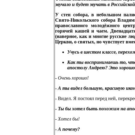
звучало и будет звучать в Российск
У стен собора, в небольшом палис
Свято-Никольского собора Влади
православного молодёжного цент
горячей кашей и чаем.
Двенадцат
(наверное, как и многие русские лю
Церкви, о святых, но чувствует вмес
Учусь в шестом классе, перехож
Как ты воспринимаешь то, что
апостолу Андрею? Это хорошо
-
Очень хорошо!
-
А ты видел большую, красивую ико
- Видел. Я постоял перед ней, перекре
-
Ты бы хотел быть похожим на апо
-
Хотел бы!
-
А почему?