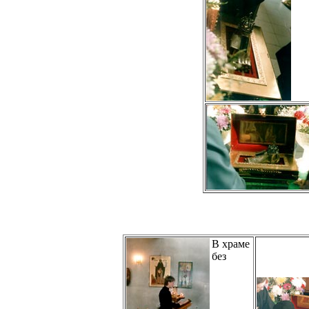
В храме
без