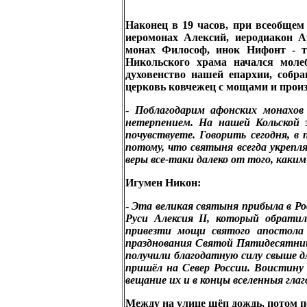
Наконец в 19 часов, при всеобщем
иеромонах Алексий, иеродиакон А
монах Философ, инок Нифонт - т
Никольского храма начался моле
духовенство нашей епархии, собр
церковь ковчежец с мощами и произ
-
Поблагодарим афонских монахов
нетерпением. На нашей Кольской 
почувствуете. Говорить сегодня, в
потому, что святыня всегда укрепл
веры все-таки далеко от того, каким
Игумен Никон:
-
Эта великая святыня прибыла в Ро
Руси Алексия
II,
который обратил
привезти мощи святого апостола 
празднования Святой Пятидесятниц
получили благодатную силу свыше дл
пришёл на Север России. Воистину
вещание их и в концы вселенныя глаг
Между на улице шёп дождь, потом пе