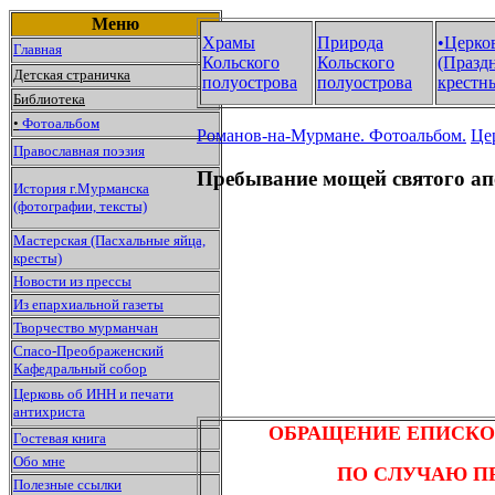
Меню
Храмы
Природа
•Церко
Главная
Кольского
Кольского
(Праздн
Детская страничка
полуострова
полуострова
крестны
Библиотека
•
Фотоальбом
Романов-на-Мурмане.
Фотоальбом.
Це
Православная поэзия
Пребывание мощей святого а
История г.Мурманска
(фотографии, тексты)
Мастерская (Пасхальные яйца,
кресты)
Новости из прессы
Из епархиальной газеты
Творчество мурманчан
Спасо-Преображенский
Кафедральный собор
Церковь об ИНН и печати
антихриста
ОБРАЩЕНИЕ ЕПИСКО
Гостевая книга
Обо мне
ПО СЛУЧАЮ П
Полезные ссылки