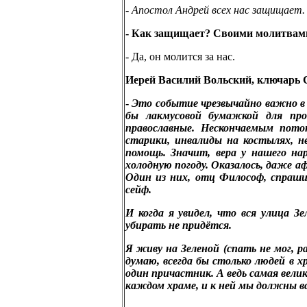
-
Апостол Андрей всех нас защищает.
-
Как защищает? Своими молитвам
- Да, он молится за нас.
Иерей Василий Вольский, ключарь 
-
Это событие чрезвычайно важно в н
бы лакмусовой бумажкой для пр
православные. Нескончаемым по
старики, инвалиды на костылях, н
помощь. Значит, вера у нашего на
холодную погоду. Оказалось, даже а
Один из них, отц Философ, спраши
сейф.
И когда я увидел, что вся улица З
убирать не придётся.
Я живу на Зеленой (спать не мог, 
думаю, всегда бы столько людей в х
один причастник. А ведь самая вел
каждом храме, и к ней мы должны в