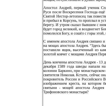
Апостол Андрей, первый ученик Спа
Руси после Воскресения Господа ещё 
Святой Нестор-летописец так повеств
и прибыл в Корсунь, то проплыл в уст
берегу. И утром сказал бывшим с ним
будет город великий, и воздвигнет Бо
помолился Богу, и сошёл с горы этой,
С именем апостола Андрея связано и 
на мощах апостола Андрея. “Здесь быт
поставили ящик, высеченный из кам
золотой ковчег с мощами Андрея Пер
День кончины апостола Андрея - 13 д
декабря 1589 года шведы напали н
колонии Баркино, при монастырском 
святителя Николая. Кстати, сейчас о
покровитель России и Российского В
изображением креста, на котором б
святыни - мощей апостола Андрея 
Трифоновского монастыря?