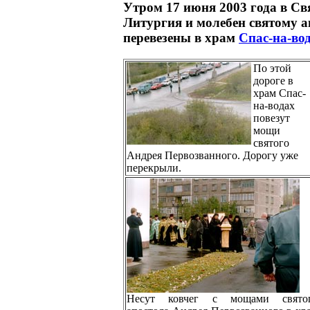
Утром 17 июня 2003 года в С
Литургия и молебен святому 
перевезены в храм
Спас-на-во
По этой
дороге в
храм Спас-
на-водах
повезут
мощи
святого
Андрея Первозванного. Дорогу уже
перекрыли.
Несут ковчег с мощами свято