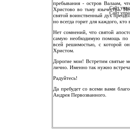
пребывания - остров Валаам, чт
Сайт упра
Христово во тьму язычества. Не
Сайт упра
святой воинственный дух преодол
но всегда горит для каждого, кто
Нет сомнений, что святой апос
самую необходимую помощь по 
всей решимостью, с которой он
Христом.
Дорогие мои! Встретим святые м
лично. Именно так нужно встреч
Радуйтесь!
Да пребудет со всеми вами благо
Андрея Первозванного.