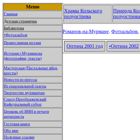
Меню
Храмы Кольского
Природа Ко
Главная
полуострова
полуострова
Детская страничка
Библиотека
Романов-на-Мурмане
.
Фотоальбом.
•
Фотоальбом
Православная поэзия
Оптина 2001 год
•Оптина
2002
История г.Мурманска
(фотографии, тексты)
Мастерская (Пасхальные яйца,
кресты)
Новости из прессы
Из епархиальной газеты
Творчество мурманчан
Спасо-Преображенский
Кафедральный собор
Церковь об ИНН и печати
антихриста
Гостевая книга
Обо мне
Полезные ссылки