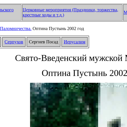
льского
Церковные мероприятия (Праздники, торжества,
М
крестные ходы и т.д.)
Паломничества.
Оптина Пустынь 2002 год
Серпухов
Сергиев Посад
Иерусалим
Свято-Введенский мужской
Оптина Пустынь 2002