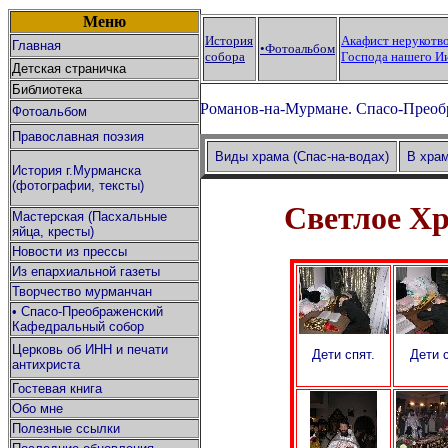
Меню
История
Акафист нерукотв
Главная
•Фотоальбом
собора
Господа нашего И
Детская страничка
Библиотека
Романов-на-Мурмане.
Спасо-Преоб
Фотоальбом
Православная поэзия
Виды храма (Спас-на-водах)
В храм
История г.Мурманска
(фотографии, тексты)
Светлое Хр
Мастерская (Пасхальные
яйца, кресты)
Новости из прессы
Из епархиальной газеты
Творчество мурманчан
•
Спасо-Преображенский
Кафедральный собор
Церковь об ИНН и печати
Дети спят.
Дети с
антихриста
Гостевая книга
Обо мне
Полезные ссылки