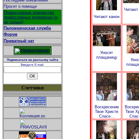
Последние обновления
Просят о помощи
Читают 
Православные знакомства
Читают канон
православных мурманчан (и
не только)
Паломническая служба
Форум
Приватный чат
Уносят
плащаницу
Унос
Подписаться на рассылку сайта
плаща
Введите E-mail:
Счетчики
Воскресение
Воскре
Твое Христе
Твое Х
Спасе...
Спасе