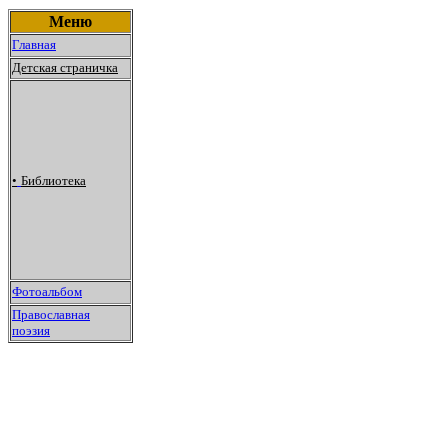
Меню
Главная
Детская страничка
•
Библиотека
Фотоальбом
Православная
поэзия