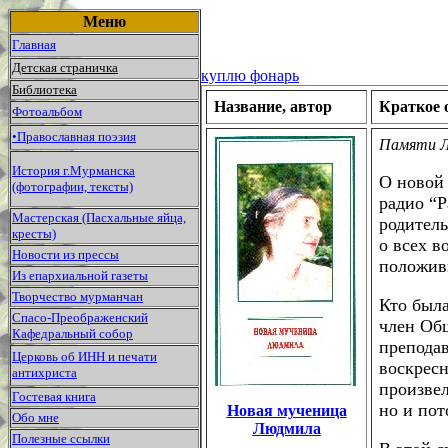
Меню
Главная
Детская страничка
куплю фонарь
Библиотека
Название, автор
Краткое 
Фотоальбом
•Православная поэзия
Памяти Л
История г.Мурманска
О новой
(фотографии, тексты)
радио “Р
Мастерская (Пасхальные яйца,
родитель
кресты)
о всех в
Новости из прессы
положивш
Из епархиальной газеты
Творчество мурманчан
Кто была
Спасо-Преображенский
член Общ
Кафедральный собор
преподав
Церковь об ИНН и печати
воскрес
антихриста
произвел
Гостевая книга
но и пот
Новая мученица
Обо мне
Людмила
Полезные ссылки