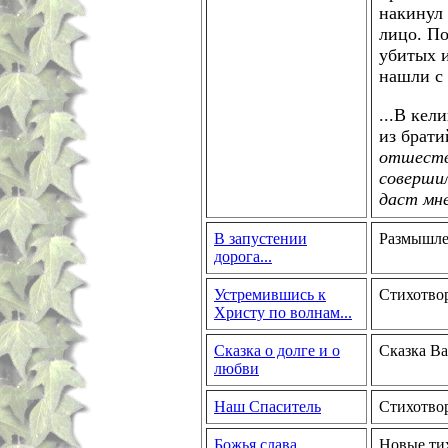
накинул 
лицо. По
убитых и
нашли с
...В кел
из брати
отшестви
совершил
даст мне
В запустении
Размышле
дорога...
Устремившись к
Стихотво
Христу по волнам...
Сказка о долге и о
Сказка Ва
любви
Наш Спаситель
Стихотвор
Божья слава
Новые ти