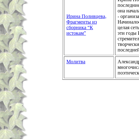
последние
она начал
Ирина Поливцева,
- органи
Фрагменты из
Начиналос
сборника “К
целая сет
истокам”
эти годы 
стремител
творчески
последней
Молитва
Александр
многочис
поэтическ