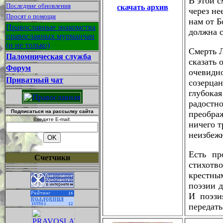
В этой с
Последние обновления
скачать архив
через не
Просят о помощи
нам от Б
Православные знакомства
должна с
православных мурманчан
(и не только)
Смерть 
Паломническая служба
сказать 
Форум
очевидно
Приватный чат
созерцан
глубокая
радостно
Подписаться на рассылку сайта
преображ
Введите E-mail:
ничего т
неизбежн
Есть пр
Счетчики
стихотво
крестны
поэзии д
И поэзи
передать