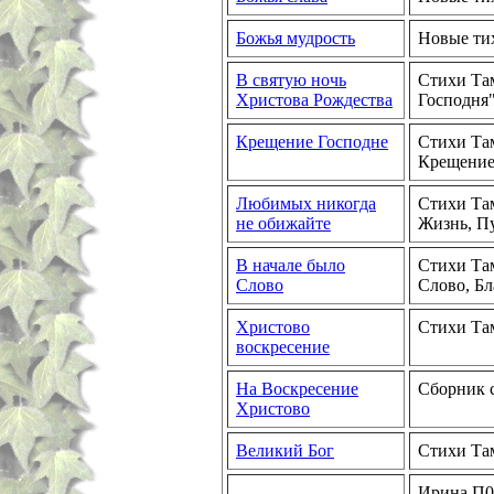
Божья мудрость
Новые ти
В святую ночь
Стихи Там
Христова Рождества
Господня"
Крещение Господне
Стихи Там
Крещение,
Любимых никогда
Стихи Та
не обижайте
Жизнь, Пу
В начале было
Стихи Там
Слово
Слово, Б
Христово
Стихи Та
воскресение
На Воскресение
Сборник 
Христово
Великий Бог
Стихи Та
Ирина П0Л