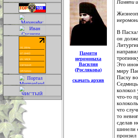
Памяти ие
Жизнеоп
иеромона
В Пасхал
он долж
Литургии
направил
Памяти
тропинк
иеромонаха
Это ино
Василия
(Рослякова)
миру Пас
Пасху во
скачать архив
Седмицы.
колокол 
что-то п
колоколь
что случ
то невня
сделав н
шинели 
пронзил