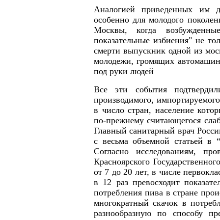
Аналогией приведенных им д
особенно для молодого поколе
Москвы, когда возбужденны
показательные избиения" не тол
смерти выпускник одной из мос
молодежи, громящих автомашин
под руки людей
Все эти события подтвердил
производимого, импортируемого
в число стран, население кото
по-прежнему считающегося слаб
Главный санитарный врач Росси
с весьма объемной статьей в 
Согласно исследованиям, про
Красноярского Государственног
от 7 до 20 лет, в числе первокл
в 12 раз превосходит показате
потребления пива в стране прои
многократный скачок в потреб
разнообразную по способу пр