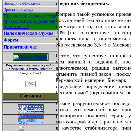
среди них безвредных.
Последние обновления
Просят о помощи
Вопреки такой установке произв
Православные знакомства
покупателей тем что пиво не ал
православных мурманчан
несмотря на то, что за последн
(и не только)
10
%
(т.е. соответствует по сп
Паломническая служба
крепость пива в зависимости 
Форум
Жигулевском до 3,5
%
в Москов
Приватный чат
О том, что существует пивной а
чем винный и водочный, пос
Подписаться на рассылку сайта
алкоголизмом, решшш вытесни
<Романов-на-Мурмане/font>
>
отменить "пивной закон", поско
Введите E-mail:
Германской империи Бисмарк, 
следующее определение пивн
бессильными" (под термином "б
Счетчики
Самое разрушительное последс
назвал его немецкий врач про
расширении полостей сердца, 
митохондрий и др. Признано, чт
в качестве стабилизатора пи