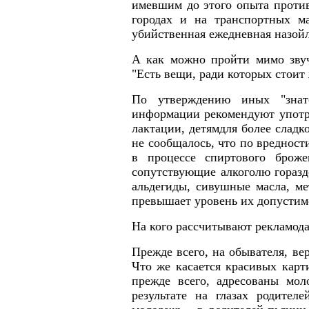
имевшим до этого опыта проти
городах и на транспортных ма
убийственная ежедневная назойл
А как можно пройти мимо звуч
"Есть вещи, ради которых стоит 
По утверждению иных "знато
информации рекомендуют употр
лактации, детямдля более сладк
не сообщалось, что по вредност
в процессе спиртового брож
сопутствующие алкоголю горазд
альдегиды, сивушные масла, ме
превышает уровень их допустим
На кого рассчитывают рекламод
Прежде всего, на обывателя, ве
Что же касается красивых карт
прежде всего, адресованы мо
результате на глазах родите