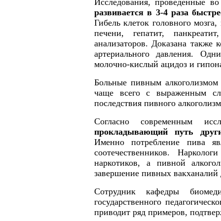
Исследования, проведенные во
развивается в 3-4 раза быстр
Гибель клеток головного мозга
печени, гепатит, панкреатит
анализаторов. Доказана также
артериального давления
.
Одним
молочно-кислый ацидоз и гипон
Больные пивным алкоголизмом 
чаще всего с выраженным сл
последствия пивного алкоголизм
Согласно современным исс
прокладывающий путь други
Именно потребление пива яв
соотечественников. Нарколог
наркотиков, а пивной алкогол
завершение пивных вакханалий 
Сотрудник кафедры биомеди
государственного педагогическ
приводит ряд примеров, подтве