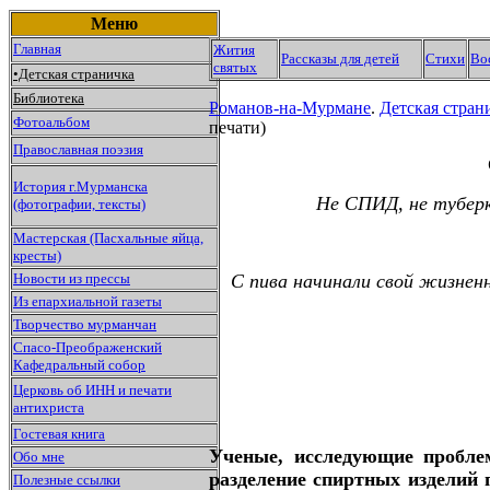
Меню
Главная
Жития
Рассказы для детей
Стихи
Во
святых
•Детская страничка
Библиотека
Романов-на-Мурмане
.
Детская стран
Фотоальбом
печати)
Православная поэзия
История г.Мурманска
Не СПИД, не туберку
(фотографии, тексты)
Мастерская (Пасхальные яйца,
кресты)
Новости из прессы
С пива начинали свой жизненн
Из епархиальной газеты
Творчество мурманчан
Спасо-Преображенский
Кафедральный собор
Церковь об ИНН и печати
антихриста
Гостевая книга
Ученые, исследующие пробле
Обо мне
разделение спиртных изделий 
Полезные ссылки