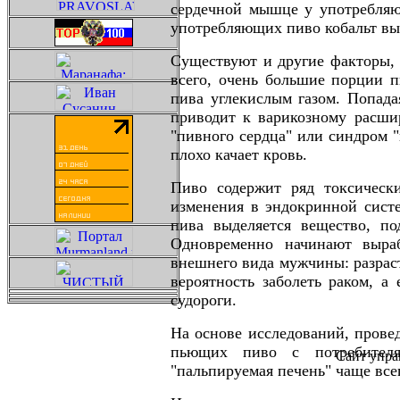
сердечной мышце у употребляю
употребляющих пиво кобальт вы
Существуют и другие факторы,
всего, очень большие порции 
пива углекислым газом. Попада
приводит к варикозному расши
"пивного сердца" или синдром "
плохо качает кровь
.
Пиво содержит ряд токсическ
изменения в эндокринной сист
пива выделяется вещество, по
Одновременно начинают выра
внешнего вида мужчины: разрас
вероятность заболеть раком, а
судороги.
На основе исследований, прове
пьющих пиво с потребителям
Сайт упра
"пальпируемая печень" чаще все