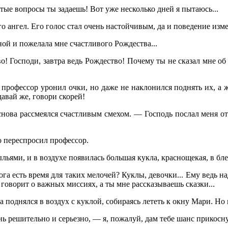
ые вопросы ты задаешь! Вот уже несколько дней я пытаюсь...
го ангел. Его голос стал очень настойчивым, да и поведение из
ой и пожелала мне счастливого Рождества...
! Господи, завтра ведь Рождество! Почему ты не сказал мне об
рофессор уронил очки, но даже не наклонился поднять их, а 
авай же, говори скорей!
снова рассмеялся счастливым смехом. — Господь послал меня от
 переспросил профессор.
льями, и в воздухе появилась большая кукла, краснощекая, в бле
ога есть время для таких мелочей? Куклы, девочки... Ему ведь н
оворит о важных миссиях, а ты мне рассказываешь сказки...
а поднялся в воздух с куклой, собираясь лететь к окну Мари. Но 
нь решительно и серьезно, — я, пожалуй, дам тебе шанс прикосну