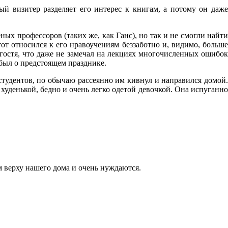
ый визитер разделяет его интерес к книгам, а потому он даже
ых профессоров (таких же, как Ганс), но так и не смогли найти
тот относился к его нравоучениям беззаботно и, видимо, больш
 гостя, что даже не замечал на лекциях многочисленных ошибок
абыл о предстоящем празднике.
студентов, по обычаю рассеянно им кивнул и направился домой.
 худенькой, бедно и очень легко одетой девочкой. Она испуганно
м верху нашего дома и очень нуждаются.