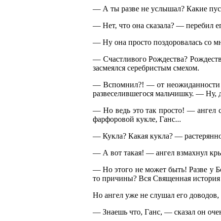
— А ты разве не услышал? Какие пуст
— Нет, что она сказала? — перебил е
— Ну она просто поздоровалась со мн
— Счастливого Рождества? Рождество
засмеялся серебристым смехом.
— Вспомнил?! — от неожиданности п
развеселившегося мальчишку. — Ну, д
— Но ведь это так просто! — ангел 
фарфоровой кукле, Ганс...
— Кукла? Какая кукла? — растерянно
— А вот такая! — ангел взмахнул кры
— Но этого не может быть! Разве у Б
то причины? Вся Священная история г
Но ангел уже не слушал его доводов, 
— Знаешь что, Ганс, — сказал он оче