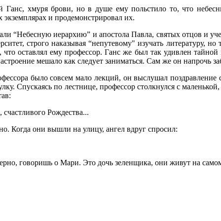
 Ганс, хмуря брови, но в душе ему польстило то, что небесн
х экземплярах и продемонстрировал их.
ли “Небесную иерархию” и апостола Павла, святых отцов и учен
ерситет, строго наказывая
“
непутевому
"
изучать литературу, но 
, что оставлял ему профессор. Ганс же был так удивлен тайной
настроение
мешало как следует заниматься. Сам же он напрочь з
офессора было совсем мало лекций, он выслушал поздравление 
лку. Спускаясь по лестнице, профессор столкнулся с маленькой,
тав:
 счастливого Рождества...
но. Когда они вышли на улицу, ангел вдруг спросил:
ерно, говоришь о Мари. Это дочь зеленщика, они живут на само