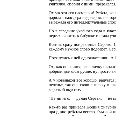
учителям, спорил с ними, пререкался
Ох уж эти его насмешки! Ребята, ко
царила атмосфера недоверия, настор
выражала его интеллектуальные спос
Но в середине учебного года в клас
переехала жить к бабушке и стала учи
Ксения сразу понравилась Сергею. О
каждому нужное слово подберет. Сер
Потянулись к ней одноклассники. А Се
Ох, как он злился, все кличку пытал
добрые, две косы русые, ну просто ан
А у новенькой все хорошо, радуется
печенье, так она свою выпечку в ш
корочкой вкуснее.
“Ну ничего, — думал Сергей, — не мо
Как-то раз принесла Ксения фигурное
праздник: ребятам весело, бумагой 