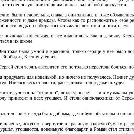
, и это непослушание старшим он называл игрой в дискуссии.
нечно, были недовольны, сначала они злились и тоже обзывалис
оженности и даже вражды. Чтобы как-то расположить к себе ре
обности, ведь он собирался стать журналистом или писателем.
се появилась новенькая, и все изменилось. Звали девочку
Ксени
ться в их школе.
на тоже была умной и красивой, только сердце у нее было доб
гей обидит, Ксения утешит.
ргей стал терять авторитет, его не только перестали бояться, но
ся придумать для новенькой, но ничего не получалось. Начнет ду
гел. Извелся весь от злости, рассеянным стал и даже похудел.
 жизни, учится на “отлично”, везде успевает — и в музыкальну
колу приносит и всех угощает. И стали одноклассники от Сер
жет человек всегда быть добрым, где-нибудь обязательно оплоша
 печенье, искусно завернутое в красивую золотую бумагу, разл
шуршат, угощаются, новенькую благодарят, а Роман стал стихи