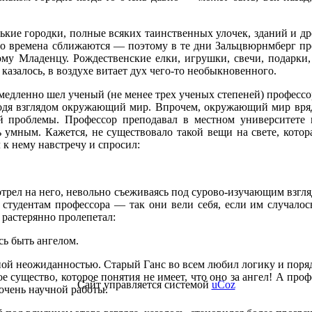
нькие городки, полные всяких таинственных улочек, зданий и 
во времена сближаются — поэтому в те дни Зальцвюрнмберг пре
му Младенцу. Рождественские елки, игрушки, свечи, подарки,
казалось, в воздухе витает дух чего-то необыкновенного.
 медленно шел ученый (не менее трех ученых степеней) профессо
бводя взглядом окружающий мир. Впрочем, окружающий мир вряд
 проблемы. Профессор преподавал в местном университете и
 умным. Кажется, не существовало такой вещи на свете, котор
 к нему навстречу и спросил:
отрел на него, невольно съеживаясь под сурово-изучающим взгля
студентам профессора — так они вели себя, если им случалос
 растерянно пролепетал:
сь быть ангелом.
ной неожиданностью. Старый Ганс во всем любил логику и поря
е существо, которое понятия не имеет, что оно за ангел! А про
Сайт управляется системой
uCoz
очень научной работы.