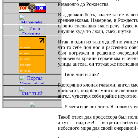
незадолго до Рождества.
Вы, должно быть, знаете такие мале
средневековья. Наверное, в Рождест
словно спешащих навстречу Чудесно
идущие куда-то люди, смех, шутки — 
Итак, в один из таких дней по улице
что-то себе под нос и рассеянно о
был погружен в решение очередной
человеком крайне серьезным и очень
улицы ангела, он тотчас же поспешил
— Твои чин и лик?
Растерянно хлопая глазами, ангел см
виновато, подобно многочисленным 
ангел, чувствуя себя крайне неуютно,
— У меня еще нет чина. Я только учу
Такой ответ для профессора был пол
а тут — надо же! — встретил небесно
небесного мира для своей очередной 