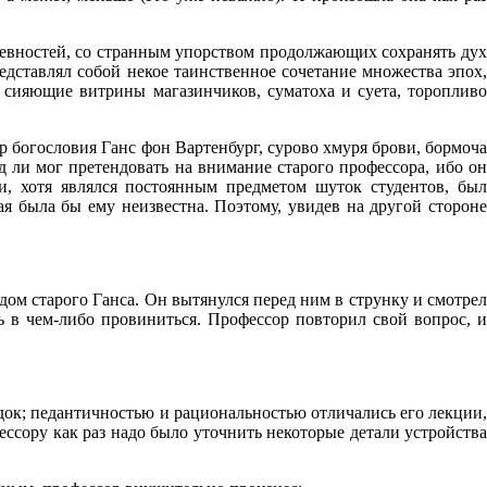
древностей, со странным упорством продолжающих сохранять дух
дставлял собой некое таинственное сочетание множества эпох,
 сияющие витрины магазинчиков, суматоха и суета, торопливо
р богословия Ганс фон Вартенбург, сурово хмуря брови, бормоча
 ли мог претендовать на внимание старого профессора, ибо он
, хотя являлся постоянным предметом шуток студентов, был
ая была бы ему неизвестна. Поэтому, увидев на другой стороне
дом старого Ганса. Он вытянулся перед ним в струнку и смотрел
ь в чем-либо провиниться. Профессор повторил свой вопрос, и
док; педантичностью и рациональностью отличались его лекции,
фессору как раз надо было уточнить некоторые детали устройства