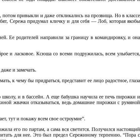
ь, потом привыкли и даже откликались на прозвища. Но в классе
бят, Сережа придумал кличку и для себя — Лоб, которая якобы
ей. Ее родителей направили за границу в командировку, и он
рое и ласковое. Ксюша со всеми подружилась, всем улыбается,
 даже и замечать.
мать, к чему бы придраться, представит ее лицо радостное, глаза
ю школу, и в бассейн. А еще бабушка научила ее печь пирожки и
ежиной жвачки отказываться, ведь домашние пирожки с румяной
ет, тут и покажу всем свое остроумие”.
ожила его по партам, а сама вся светится. Получился настоящий
 читать для нее. Это был предел Сережиному терпению. “Пора с