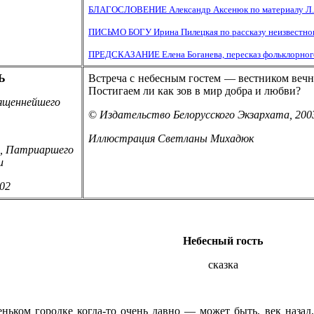
БЛАГОСЛОВЕНИЕ Александр Аксенюк по материалу Л.В
ПИСЬМО БОГУ Ирина Пилецкая по рассказу неизвестног
ПРЕДСКАЗАНИЕ Елена Боганева, пересказ фольклорног
Ь
Встреча с небесным гостем — вестником вечн
Постигаем ли как зов в мир добра и любви?
ященнейшего
©
Издательство Белорусского Экзархата, 200
Иллюстрация Светланы Михадюк
о, Патриаршего
и
002
Небесный гость
сказка
ньком городке когда-то очень давно — может быть, век назад,