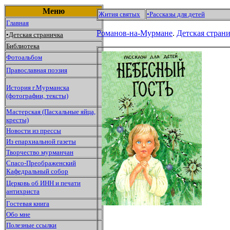
Меню
Жития святых
•
Рассказы для детей
Главная
Романов-на-Мурмане
.
Детская страни
•Детская страничка
Библиотека
Фотоальбом
Православная поэзия
История г.Мурманска
(фотографии, тексты)
Мастерская (Пасхальные яйца,
кресты)
Новости из прессы
Из епархиальной газеты
Творчество мурманчан
Спасо-Преображенский
Кафедральный собор
Церковь об ИНН и печати
антихриста
Гостевая книга
Обо мне
Полезные ссылки