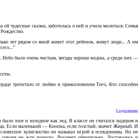
а ей чудесные сказки, заботилась о ней и учила молиться. Семья
д Рождество.
лько лет рядом со мной живет этот ребенок, живут люди... А им
его...”
нег. Небо было очень чистым, звезды хорошо видны, а среди них —
соты.
ердце трепетало от любви и прикосновения Того, Кто способен
Содержание
было злое и холодное как лед. В классе он считался лидером и
ща. Если маленький — Кнопка, если толстый, значит Жирный. И
словесное хулиганство он называл игрой в псевдонимы. Но не
 совсем не жди пощады. Высмеет обязательно. Доставалось и