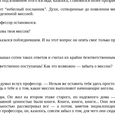
й под влиянием этого взгляда, казалось, становился более проз
ит “небесный посланник”. Духи, сотворенные до появления ми
еделенной миссией.
фессор остановился.
ова твоя миссия?
казался побледневшим. И на этот вопрос он опять смог только пр
ышал сотни таких ответов и считал их крайне безответственным
ветственно поступаешь! Как это возможно — забыть о миссии?
думал вслух профессор. — Нельзя же оставить тебя здесь просто
дь о тебе и о том, какие миссии выполняют начинающие ангелы.
ра. Он жил на втором этаже старого, но надежного дома — 
лавной ценностью были книги. Книги, книги, книги... Они леж
ьностью рассматривал все — а потом, заметив энциклопеди
офессора, он, казалось, совсем забыл о том, для чего они сюд