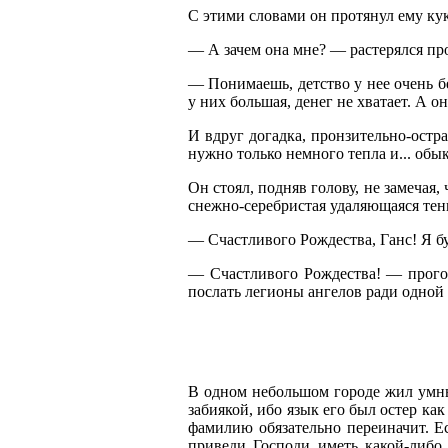
С этими словами он протянул ему кук
— А зачем она мне? — растерялся пр
— Понимаешь, детство у нее очень бе
у них большая, денег не хватает. А о
И вдруг догадка, пронзительно-остра
нужно только немного тепла и... обык
Он стоял, подняв голову, не замечая,
снежно-серебристая удаляющаяся тен
— Счастливого Рождества, Ганс! Я бу
— Счастливого Рождества! — прогов
послать легионы ангелов ради одной
В одном небольшом городе жил умный
забиякой, ибо язык его был остер к
фамилию обязательно переиначит. Е
приведи Господи иметь какой-либо 