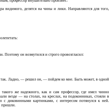
рачным, профессор внушительно произнес:
ра видимого, делятся на чины и лики. Направляются для того,
олепетать:
и. Поэтому он возмутился и строго провозгласил:
 так. Ладно, — решил он, — пойдем ко мне. Быть может, в одной
такого же надежного, как и сам профессор, где имел чинно
али везде — на столах, на креслах, на подоконниках, стояли в
ю с диковинными картинками, с интересом потянулся к ней.
а пришли.