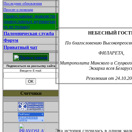
Последние обновления
Просят о помощи
Православные знакомства
православных мурманчан
(и не только)
НЕБЕСНЫЙ ГОСТ
Паломническая служба
Форум
По благословению Высокопреосв
Приватный чат
ФИЛАРЕТА,
Митрополита Минского и Слуцког
Подписаться на рассылку сайта
Экзарха всея Беларус
Введите E-mail:
Резолюиия от 24.10.2
Счетчики
Эта история случилась в одном мале