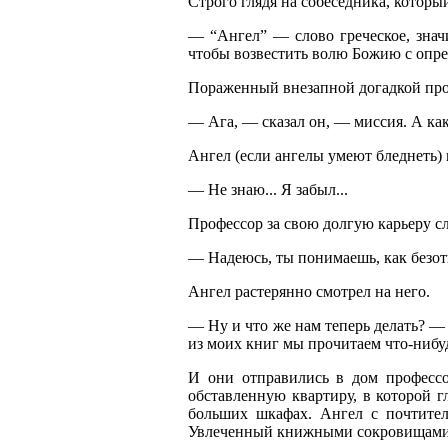
Строго глядя на собеседника, которы
— “Ангел” — слово греческое, знач
чтобы возвестить волю Божию с опр
Пораженный внезапной догадкой про
— Ага, — сказал он, — миссия. А как
Ангел (если ангелы умеют бледнеть) 
— Не знаю... Я забыл...
Профессор за свою долгую карьеру сл
— Надеюсь, ты понимаешь, как безот
Ангел растерянно смотрел на него.
— Ну и что же нам теперь делать? — 
из моих книг мы прочитаем что-нибу
И они отправились в дом профессо
обставленную квартиру, в которой г
больших шкафах. Ангел с почтител
Увлеченный книжными сокровищами пр