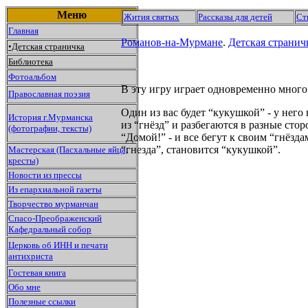
Меню
Жития святых
Рассказы для детей
Ст
Главная
Романов-на-Мурмане
.
Детская странич
•Детская страничка
Библиотека
Фотоальбом
В эту игру играет одновременно много 
Православная поэзия
Один из вас будет “кукушкой” - у него 
История г.Мурманска
из “гнёзд” и разбегаются в разные сто
(фотографии, тексты)
“Домой!” - и все бегут к своим “гнёзда
“гнезда”, становится “кукушкой”.
Мастерская (Пасхальные яйца,
кресты)
Новости из прессы
Из епархиальной газеты
Творчество мурманчан
Спасо-Преображенский
Кафедральный собор
Церковь об ИНН и печати
антихриста
Гостевая книга
Обо мне
Полезные ссылки