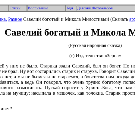
Стихи
Воспитание
Бди
Детский Фотоальбом
чка.
Разное
Савелий боготый и Микола Милостивый (Скачать
ар
Савелий богатый и Микола 
(Русская народная сказка)
(с) Издательство «Зерна»
тей у них не было. Старика звали Савелий, был он богат. Но н
гу не брал. Ну вот состарились старик и старуха. Говорит Савел
его нет, а мы не бьемся и не стараемся, а богатства нам некуда
збавиться, а ведь Он говорил, что очень трудно богатому поп
ивого разыскивать. Пускай спросит у Христа-Бога, что нам 
кла на мучицу; насыпала в мешочек, как толокна. Старик прости
живет?