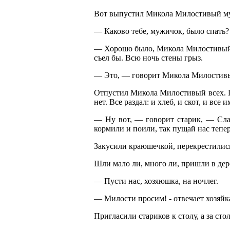
Вот выпустил Микола Милостивый м
— Каково тебе, мужичок, было спать?
— Хорошо было, Микола Милостивый, т
съел бы. Всю ночь стены грыз.
— Это, — говорит Микола Милостивы
Отпустил Микола Милостивый всех. Пр
нет. Все раздал: и хлеб, и скот, и все
— Ну вот, — говорит старик, — Слав
кормили и поили, так пущай нас тепе
Закусили краюшечкой, перекрестились
Шли мало ли, много ли, пришли в дер
— Пусти нас, хозяюшка, на ночлег.
— Милости просим! - отвечает хозяйк
Пригласили стариков к столу, а за стол