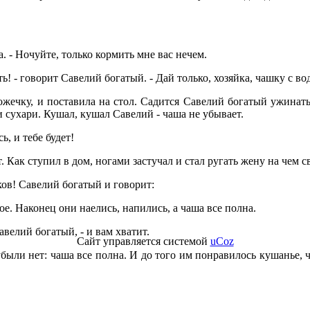
. - Ночуйте, только кормить мне вас нечем.
ь! -
говорит Савелий богатый. - Дай только, хозяйка, чашку с в
ожечку, и поставила на стол. Садится Савелий богатый ужинать
и сухари. Кушал, кушал Савелий - чаша не убывает.
ь, и тебе будет!
 Как ступил в дом, ногами застучал и стал ругать жену на чем св
ов! Савелий богатый и говорит:
вое. Наконец они наелись, напились, а чаша все полна.
авелий богатый, - и вам хватит.
Сайт управляется системой
uCoz
 убыли нет: чаша все полна. И до того им понравилось кушанье, 