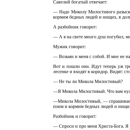
Савелий богатый отвечает:
— Надо Миколу Милостивого разыскать
кормим бедных людей и нищих, в долг 
А разбойник говорит:
— А я на свете много душ погубил, мно
Мужик говорит:
— Возьми и меня с собой. И мне не на
Вот и пошли они. Идут теперь уж тр
лесенке и входят в коридор. Видят: ст
— Не ты ли Микола Милостивый?
—Я Микола Милостивый. Что вам ну
—Микола Милостивый, — спрашивает Са
поим и кормим бедных людей и нищих, 
Разбойник и говорит:
— Спроси и про меня Христа-Бога. Я р