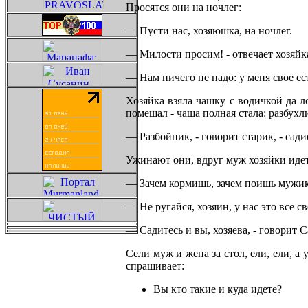
Просятся они на ночлег:
— Пусти нас, хозяюшка, на ночлег.
— Милости просим! - отвечает хозяйка
— Нам ничего не надо: у меня свое ест
Хозяйка взяла чашку с водичкой да л
помешал - чаша полная стала: разбухл
— Разбойник, - говорит старик, - садис
Ужинают они, вдруг муж хозяйки идет.
— Зачем кормишь, зачем поишь мужик
— Не ругайся, хозяин, у нас это все с
— Садитесь и вы, хозяева, - говорит С
Сели муж и жена за стол, ели, ели, а
спрашивает:
Вы кто такие и куда идете?