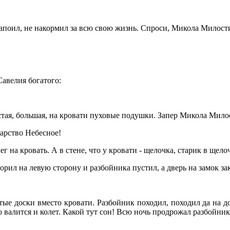
напоил, не накормил за всю свою жизнь. Спроси, Микола Милостив
Савелия богатого:
стая, большая, на кровати пуховые подушки. Запер Микола Милос
арство Небесное!
лег на кровать. А в стене, что у кровати - щелочка, старик в щел
ил на левую сторону и разбойника пустил, а дверь на замок за
тые доски вместо кровати. Разбойник походил, походил да на до
о валится и колет. Какой тут сон! Всю ночь продрожал разбойник