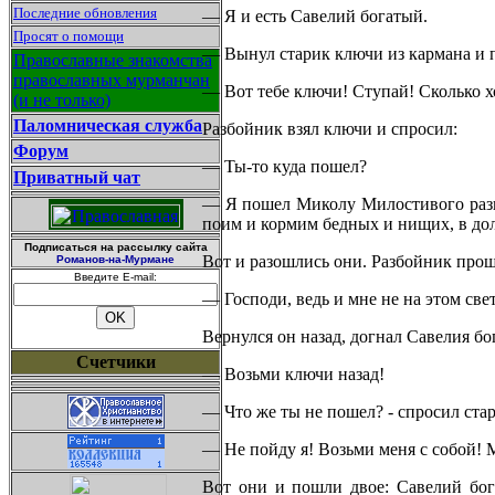
Последние обновления
— Я и есть Савелий богатый.
Просят о помощи
— Вынул старик ключи из кармана и 
Православные знакомства
православных мурманчан
— Вот тебе ключи! Ступай! Сколько хоч
(и не только)
Паломническая служба
Разбойник взял ключи и спросил:
Форум
— Ты-то куда пошел?
Приватный чат
— Я пошел Миколу Милостивого разыск
поим и кормим бедных и нищих, в долг
Подписаться на рассылку сайта
Вот и разошлись они. Разбойник прош
Романов-на-Мурмане
Введите E-mail:
— Господи, ведь и мне не на этом све
Вернулся он назад, догнал Савелия бо
Счетчики
— Возьми ключи назад!
— Что же ты не пошел? - спросил стар
— Не пойду я! Возьми меня с собой! М
Вот они и пошли двое: Савелий бога