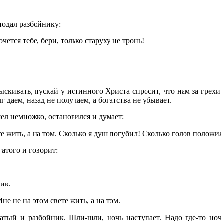
подал разбойнику:
ется тебе, бери, только старуху не тронь!
ивать, пускай у истинного Христа спросит, что нам за грехи б
 даем, назад не получаем, а богатства не убывает.
ел немножко, остановился и думает:
те жить, а на том. Сколько я душ погубил! Сколько голов положи
гатого и говорит:
ик.
не не на этом свете жить, а на том.
тый и разбойник. Шли-шли, ночь наступает. Надо где-то ноче