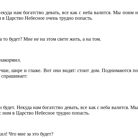
куда нам богатство девать, все как с неба валится. Мы поим и
м в Царство Небесное очень трудно попасть.
 то будет? Мне не на этом свете жить, а на том.
 накормил.
учше, шире и глаже. Вот они видят: стоит дом. Поднимаются по
й спрашивает:
удет. Некуда нам богатство девать, все как с неба валится. Мы
 с ним в Царство Небесное трудно попасть.
л! Что мне за это будет?