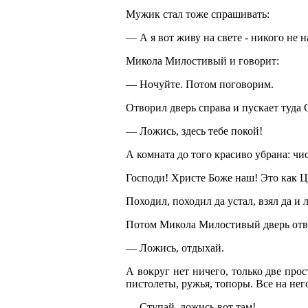
Мужик стал тоже спрашивать:
— А я вот живу на свете - никого не 
Микола Милостивый и говорит:
— Ночуйте. Потом поговорим.
Отворил дверь справа и пускает туда 
— Ложись, здесь тебе покой!
А комната до того красиво убрана: чи
Господи! Христе Боже наш! Это как Ц
Походил, походил да устал, взял да и 
Потом Микола Милостивый дверь отвор
— Ложись, отдыхай.
А вокруг нет ничего, только две прос
пистолеты, ружья, топоры. Все на нег
— Ступай, ложись вот там!