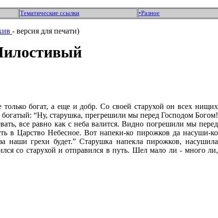
Тематические ссылки
•
Разное
хив
- версия для печати)
Милостивый
е только богат, а еще и добр. Со своей старухой он всех нищи
ий богатый: “Ну, старушка, прегрешили мы перед Господом Богом!
 девать, все равно как с неба валится. Видно погрешили мы перед
асть в Царство Небесное. Вот напеки-ко пирожков да насуши-ко
за наши грехи будет.” Старушка напекла пирожков, насушила
лся со старухой и отправился в путь.
Шел мало ли - много ли