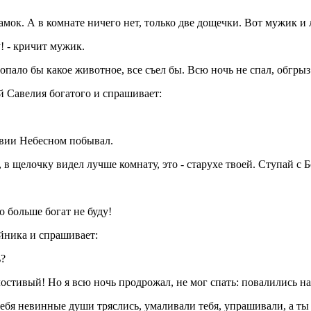
ок. А в комнате ничего нет, только две дощечки. Вот мужик и л
! - кричит мужик.
опало бы какое животное, все съел бы. Всю ночь не спал, обгрыз
Савелия богатого и спрашивает:
вии Небесном побывал.
, в щелочку видел лучше комнату, это - старухе твоей. Ступай с 
о больше богат не буду!
ника и спрашивает:
ь?
тивый! Но я всю ночь продрожал, не мог спать: повалились на 
тебя невинные души тряслись, умаливали тебя, упрашивали, а ты 