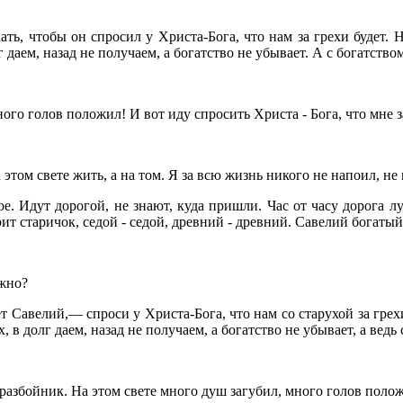
, чтобы он спросил у Христа-Бога, что нам за грехи будет. Не
даем, назад не получаем, а богатство не убывает. А с богатство
го голов положил! И вот иду спросить Христа - Бога, что мне за
 этом свете жить, а на том. Я за всю жизнь никого не напоил, не
ое.
Идут дорогой, не знают, куда пришли. Час от часу дорога л
оит старичок, седой - седой, древний - древний. Савелий богаты
жно?
велий,— спроси у Христа-Бога, что нам со старухой за грехи б
в долг даем, назад не получаем, а богатство не убывает, а ведь
азбойник. На этом свете много душ загубил, много голов положи