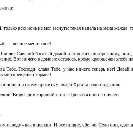
ужика:
олько всю ночь не мог заснуть: такая напала на меня жажда, т
й, — вечное место твое!
ишел Савелий богатый домой и стал жить по-прежнему, поит, к
 имение. Вот ничего в доме не осталось, кроме краюшечки хлеба на
а Тебе, Господи, слава Тебе, у нас ничего теперь нет! Дава
рь мир крещеный кормит!
 и пошли из дому просить у людей Христа ради подаяния.
евню. Видят: дом хороший стоит. Просятся они на ночлег:
а.
ом народу - как в церкви! И все нищие, убогие. Сели они, едят, а