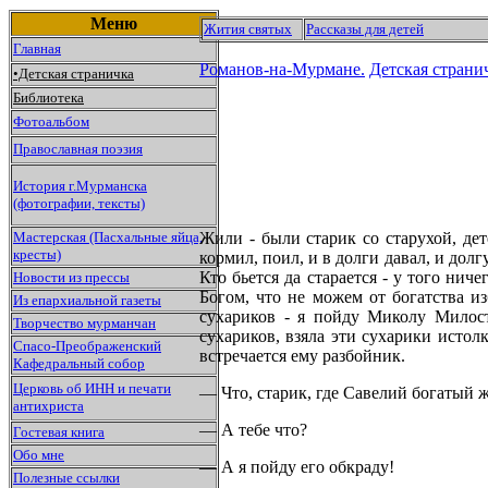
Меню
Жития святых
Рассказы для детей
Главная
Романов-на-Мурмане.
Детская страни
•Детская страничка
Библиотека
Фотоальбом
Православная поэзия
История г.Мурманска
(фотографии, тексты)
Мастерская (Пасхальные яйца,
Жили - были старик со
старухой, де
кресты)
кормил, поил, и в долги давал, и дол
Кто бьется да старается - у того нич
Новости из прессы
Богом, что не можем от богатства и
Из епархиальной газеты
сухариков - я пойду Миколу Милост
Творчество мурманчан
сухариков, взяла эти сухарики истол
Спасо-Преображенский
встречается ему разбойник.
Кафедральный собор
Церковь об ИНН и печати
— Что, старик, где Савелий богатый 
антихриста
— А тебе что?
Гостевая книга
Обо мне
— А я пойду его обкраду!
Полезные ссылки