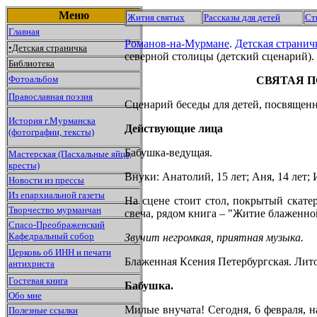
Меню
Жития святых
Рассказы для детей
Ст
Главная
Романов-на-Мурмане
.
Детская странич
•Детская страничка
северной столицы (детский сценарий).
Библиотека
Фотоальбом
СВЯТАЯ 
Православная поэзия
Сценарий беседы для детей, посвящен
История г.Мурманска
Действующие лица
(фотографии, тексты)
Бабушка-ведущая.
Мастерская (Пасхальные яйца,
кресты)
Внуки: Анатолий, 15 лет; Аня, 14 лет; И
Новости из прессы
Из епархиальной газеты
На сцене стоит стол, покрытый скате
Творчество мурманчан
свеча, рядом книга – "Житие блаженно
Спасо-Преображенский
Кафедральный собор
Звучит негромкая, приятная музыка.
Церковь об ИНН и печати
Блаженная Ксения Петербургская. Лито
антихриста
Гостевая книга
Бабушка.
Обо мне
Милые внучата! Сегодня, 6 февраля, 
Полезные ссылки