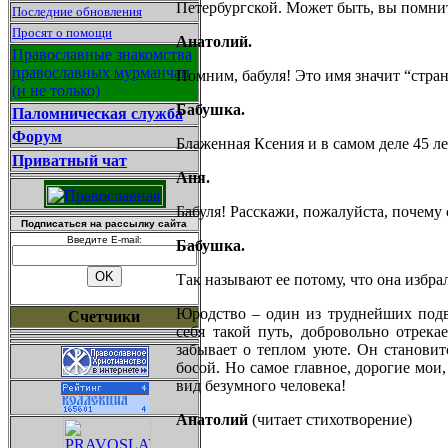
Петербургской. Может быть, вы помнит
Последние обновления
Просят о помощи
Анатолий.
Православные знакомства
православных мурманчан
Помним, бабуля! Это имя значит “стра
(и не только)
Бабушка.
Паломническая служба
Форум
Блаженная Ксения и в самом деле 45 ле
Приватный чат
Аня.
Бабуля! Расскажи, пожалуйста, почем
Подписаться на рассылку сайта
Введите E-mail:
Бабушка.
Так называют ее потому, что она избр
Юродство – один из труднейших подв
Счетчики
себя такой путь, добровольно отрека
забывает о теплом уюте. Он становит
босой. Но самое главное, дорогие мои
вид безумного человека!
Анатолий
(читает стихотворение)