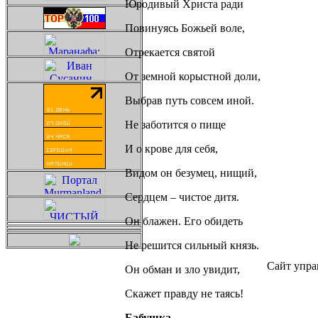
Юродивый Христа ради
Повинуясь Божьей воле,
Отрекается святой
От земной корыстной доли,
Выбрав путь совсем иной.
Не заботится о пище
И о крове для себя,
Видом он безумец, нищий,
Сердцем – чистое дитя.
Он блажен. Его обидеть
Не решится сильный князь.
Сайт упра
Он обман и зло увидит,
Скажет правду не таясь!
Бабушка.