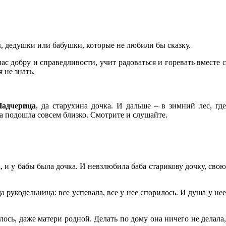
ы, дедушки или бабушки, которые не любили бы сказку.
ас добру и справедливости, учит радоваться и горевать вместе с
 не знать.
Падчерица
, да старухина дочка. И дальше – в зимний лес, гд
ка подошла совсем близко. Смотрите и слушайте.
, и у бабы была дочка. И невзлюбила баба старикову дочку, свою
а рукодельница: все успевала, все у нее спорилось. И душа у не
алось, даже матери родной. Делать по дому она ничего не делала,