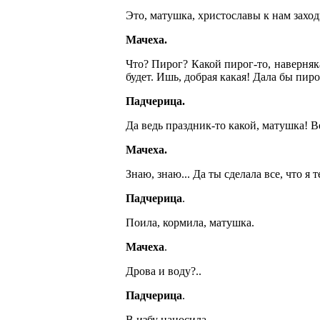
Это, матушка, христославы к нам заход
Мачеха.
Что? Пирог? Какой пирог-то, наверняка
будет. Ишь, добрая какая! Дала бы пир
Падчерица.
Да ведь праздник-то какой, матушка! В
Мачеха.
Знаю, знаю... Да ты сделала все, что я т
Падчерица
.
Поила, кормила, матушка.
Мачеха
.
Дрова и воду?..
Падчерица
.
В избу наносила.