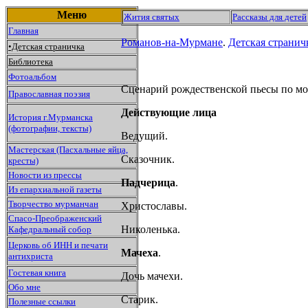
Меню
Жития святых
Рассказы для детей
Главная
Романов-на-Мурмане
.
Детская странич
•Детская страничка
Библиотека
Фотоальбом
Сценарий рождественской пьесы по мо
Православная поэзия
Действующие лица
История г.Мурманска
(фотографии, тексты)
Ведущий.
Мастерская (Пасхальные яйца,
Сказочник.
кресты)
Новости из прессы
Падчерица
.
Из епархиальной газеты
Творчество мурманчан
Христославы.
Спасо-Преображенский
Николенька.
Кафедральный собор
Церковь об ИНН и печати
Мачеха
.
антихриста
Гостевая книга
Дочь мачехи.
Обо мне
Старик.
Полезные ссылки