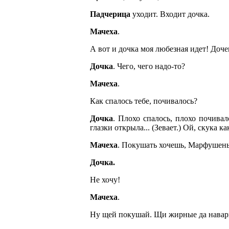
Падчерица
уходит. Входит дочка.
Мачеха
.
А вот и дочка моя любезная идет! Доче
Дочка
. Чего, чего надо-то?
Мачеха
.
Как спалось тебе, почивалось?
Дочка
. Плохо спалось, плохо почивал
глазки открыла... (Зевает.) Ой, скука ка
Мачеха
. Покушать хочешь, Марфушеньк
Дочка.
Не хочу!
Мачеха
.
Ну щей покушай. Щи жирные да навар