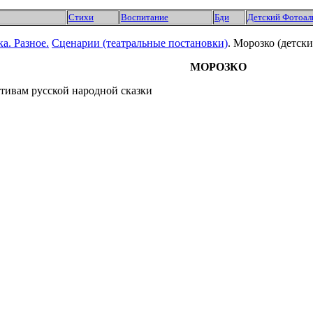
Стихи
Воспитание
Бди
Детский Фотоал
ка.
Разное.
Сценарии (театральные постановки)
. Морозко (детск
МОРОЗКО
тивам русской народной сказки