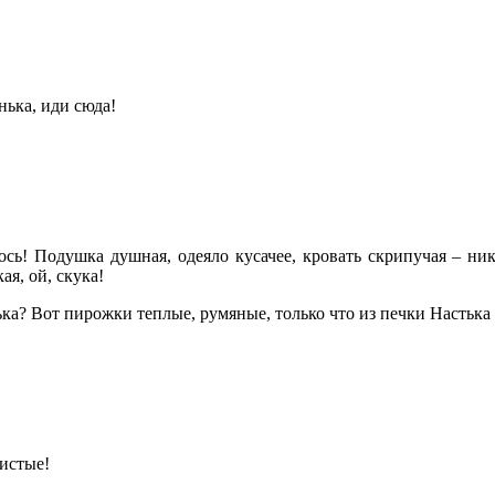
нька, иди сюда!
ось! Подушка душная, одеяло кусачее, кровать скрипучая – ника
кая, ой, скука!
а? Вот пирожки теплые, румяные, только что из печки Настька
истые!