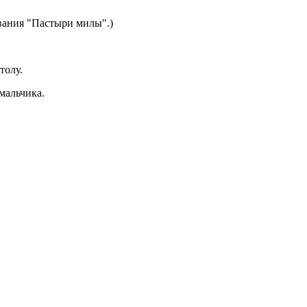
ования "Пастыри милы".)
толу.
мальчика.