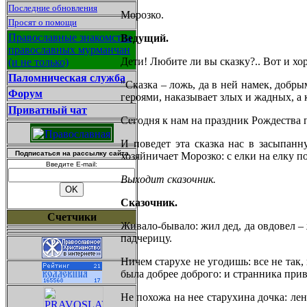
Последние обновления
Морозко.
Просят о помощи
Православные знакомства
Ведущий.
православных мурманчан
Дети! Любите ли вы сказку?.. Вот и х
(и не только)
Паломническая служба
"Сказка – ложь, да в ней намек, добры
Форум
героями, наказывает злых и жадных, а 
Приватный чат
Сегодня к нам на праздник Рождества 
И поведет эта сказка нас в засыпанн
Подписаться на рассылку сайта
хозяйничает Морозко: с елки на елку п
Введите E-mail:
Выходит сказочник.
Сказочник.
Счетчики
Живало-бывало: жил дед, да овдовел – 
падчерицу.
Ничем старухе не угодишь: все не так,
была добрее доброго: и странника прив
Не похожа на нее старухина дочка: лени