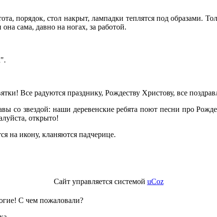
та, порядок, стол накрыт, лампадки теплятся под образами. Тол
 она сама, давно на ногах, за работой.
".
вятки! Все радуются празднику, Рождеству Христову, все поздрав
авы со звездой: наши деревенские ребята поют песни про Рождес
алуйста, открыто!
тся на икону, кланяются падчерице.
Сайт управляется системой
uCoz
рогие! С чем пожаловали?
ка.