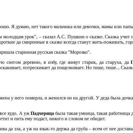
орошо. Я думаю, нет такого мальчика или девочки, мамы или пап
м молодцам урок", – сказал А.С. Пушкин о сказке. Сказка учит н
кроткие да смиренные в сказке всегда станут жить-поживать, горя
пришла старинная русская сказка "Морозко".
ую снегом деревню, в избу, где живут старик, да старуха, да
оскакивает, потрескивает да пощелкивает. Но тише, тише... Сказ
жена у него померла, и женился он на другой. У деда была дочка
 все худо. А уж
Падчерица
была такая умница, такая работница д
етит и пить ему подаст, никого и словом не обидит.
ва да зла, а уж на язык-то дерзка да груба – всем от нее достав