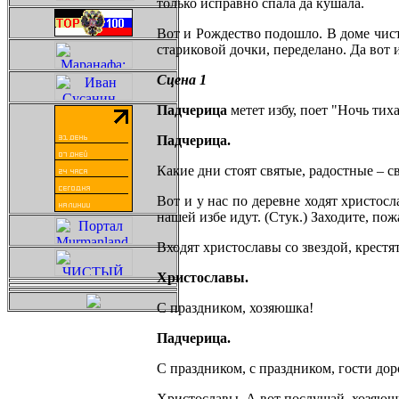
только исправно спала да кушала.
Вот и Рождество подошло. В доме чисто
стариковой дочки, переделано. Да вот и
Сцена 1
Падчерица
метет избу, поет "Ночь тиха
Падчерица.
Какие дни стоят святые, радостные – с
Вот и у нас по деревне ходят христосл
нашей избе идут. (Стук.) Заходите, пож
Входят христославы со звездой, крестя
Христославы.
С праздником, хозяюшка!
Падчерица.
С праздником, с праздником, гости до
Христославы. А вот послушай, хозяюш