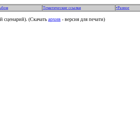
ьбом
Тематические ссылки
•Разное
ий сценарий). (Скачать
архив
- версия для печати)