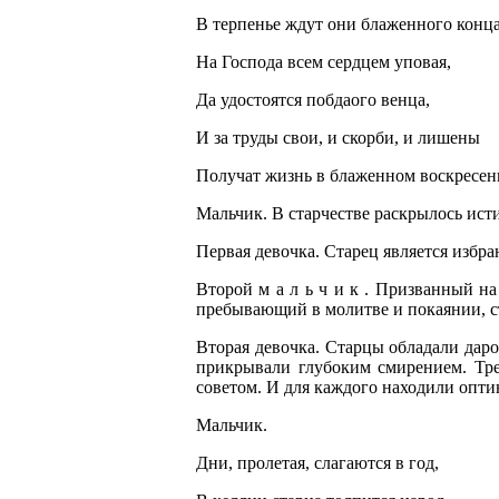
В терпенье ждут они блаженного конца
На Господа всем сердцем уповая,
Да удостоятся побдаого венца,
И за труды свои, и скорби, и лишены
Получат жизнь в блаженном воскресен
Мальчик. В старчестве раскрылось ист
Первая девочка. Старец является избр
Второй м а л ь ч и к . Призванный н
пребывающий в молитве и покаянии, с
Вторая девочка. Старцы обладали даро
прикрывали глубоким смирением. Тр
советом. И для каждого находили опт
Мальчик.
Дни, пролетая, слагаются в год,