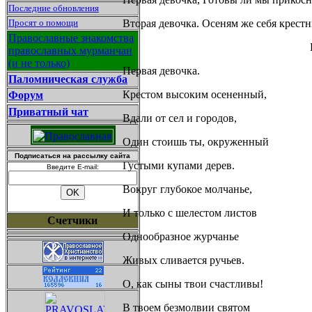
Последние обновления
Просят о помощи
Вторая девочка. Осеням же себя крес
Православные знакомства
православных мурманчан
(и не только)
Первая девочка.
Паломническая служба
Крестом высоким осененный,
Форум
Приватный чат
Вдали от сел и городов,
Один стоишь ты, окруженный
Подписаться на рассылку сайта
Густыми купами дерев.
Введите E-mail:
Вокруг глубокое молчанье,
И только с шелестом листов
Счетчики
Однообразное журчанье
Живых сливается ручьев.
О, как сыны твои счастливы!
В твоем безмолвии святом