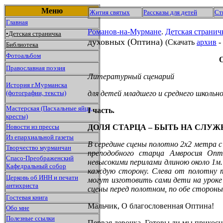
Меню
Жития святых
Рассказы для детей
Ст
Главная
Романов-на-Мурмане
.
Детская странич
•Детская страничка
духовных (Оптина)
(Скачать
архив
-
Библиотека
Фотоальбом
Православная поэзия
Литературный сценарий
История г.Мурманска
(фотографии, тексты)
для детей младшего и среднего школьн
Мастерская (Пасхальные яйца,
I часть
.
кресты)
Новости из прессы
ДОЛЯ СТАРЦА – БЫТЬ НА СЛУ
Из епархиальной газеты
В середине сцены полотно 2x2 метра с 
Творчество мурманчан
преподобного старца Амвросия Опт
Спасо-Преображенский
невысокими перилами длиною около 1м.
Кафедральный собор
каждую сторону. Слева от полотну т
Церковь об ИНН и печати
могут изготовить сами дети на уроке 
антихриста
сцены перед полотном, по обе стороны
Гостевая книга
Мальчик, О благословенная Оптина!
Обо мне
Полезные ссылки
Первая девочка, Готовы ли мы прикосн