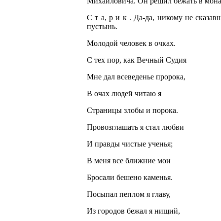
Михайловича. Он решил бежать в монас
С т а, р и к . Да-да, никому не сказ
пустынь.
Молодой человек в очках.
С тех пор, как Вечный Судия
Мне дал всеведенье пророка,
В очах людей читаю я
Страницы злобы и порока.
Провозглашать я стал любви
И правды чистые ученья;
В меня все ближние мои
Бросали бешено каменья.
Посыпал пеплом я главу,
Из городов бежал я нищий,