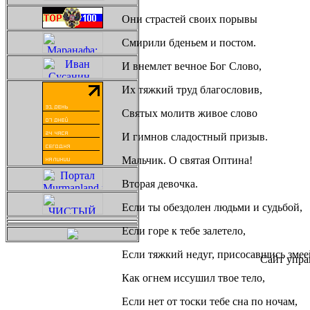
Они страстей своих порывы
Смирили бденьем и постом.
И внемлет вечное Бог Слово,
Их тяжкий труд благословив,
Святых молитв живое слово
И гимнов сладостный призыв.
Мальчик. О святая Оптина!
Вторая девочка.
Если ты обездолен людьми и судьбой,
Если горе к тебе залетело,
Если тяжкий недуг, присосавшись змее
Сайт упра
Как огнем иссушил твое тело,
Если нет от тоски тебе сна по ночам,