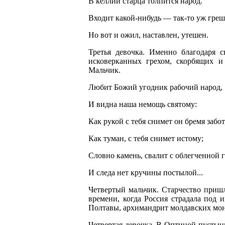
В келлии старца толпится народ.
Входит какой-нибудь — так-то уж греш
Но вот и ожил, наставлен, утешен.
Третья девочка. Именно благодаря 
исковерканных грехом, скорбящих и
Мальчик.
Любит Божий угодник рабочий народ,
И видна наша немощь святому:
Как рукой с тебя снимет он бремя забот
Как туман, с тебя снимет истому;
Словно камень, свалит с облегченной г
И следа нет кручины постылой...
Четвертый мальчик. Старчество приш
времени, когда Россия страдала под и
Полтавы, архимандрит молдавских мо
Четвертая девочка. В Оптиной пустын