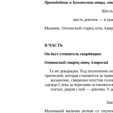
Преподобнии и Богоноснии отцы, ста
Шесть 
шесть девочек — в пр
Мальчик. Оптинский старец отец Амвр
II
ЧАСТЬ
Он был
утешитель скорбящим
Оптинский старец отец Амвросий
Та же декорация. Под песнопение и
прической, которая становится за пра
косыночке, смиренно опустив голов
одежде.Слева за перилами остановился
плечах, рядом с ней — девочка. У 
Зак
Маленький мальчик
(встав со ступен