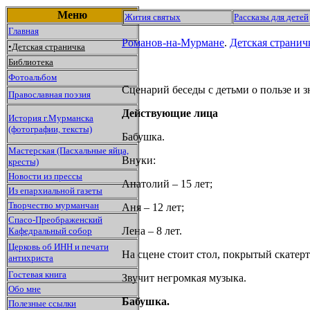
Меню
Жития святых
Рассказы для детей
Главная
Романов-на-Мурмане
.
Детская странич
•Детская страничка
Библиотека
Фотоальбом
Сценарий беседы с детьми о пользе и з
Православная поэзия
Действующие лица
История г.Мурманска
(фотографии, тексты)
Бабушка.
Мастерская (Пасхальные яйца,
Внуки:
кресты)
Новости из прессы
Анатолий – 15 лет;
Из епархиальной газеты
Творчество мурманчан
Аня – 12 лет;
Спасо-Преображенский
Лена – 8 лет.
Кафедральный собор
Церковь об ИНН и печати
На сцене стоит стол, покрытый скатерт
антихриста
Гостевая книга
Звучит негромкая музыка.
Обо мне
Бабушка.
Полезные ссылки