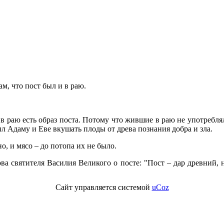
ам, что пост был и в раю.
в раю есть образ поста. Потому что жившие в раю не употребля
ил Адаму и Еве вкушать плоды от древа познания добра и зла.
о, и мясо – до потопа их не было.
ова святителя Василия Великого о посте: "Пост – дар древний
Сайт управляется системой
uCoz