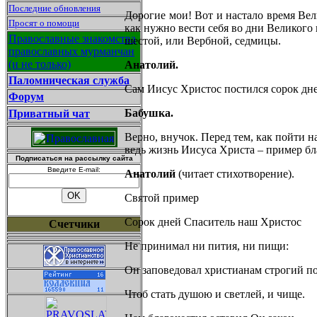
Последние обновления
Дорогие мои! Вот и настало время Вел
Просят о помощи
как нужно вести себя во дни Великого
Православные знакомства
шестой, или Вербной, седмицы.
православных мурманчан
(и не только)
Анатолий.
Паломническая служба
Сам Иисус Христос постился сорок дне
Форум
Бабушка.
Приватный чат
Верно, внучок. Перед тем, как пойти н
ведь жизнь Иисуса Христа – пример бл
Подписаться на рассылку сайта
Введите E-mail:
Анатолий
(читает стихотворение).
Святой пример
Сорок дней Спаситель наш Христос
Счетчики
Не принимал ни пития, ни пищи:
Он заповедовал христианам строгий по
Чтоб стать душою и светлей, и чище.