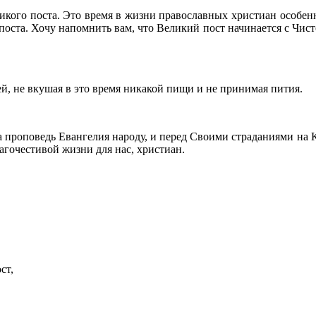
икого поста. Это время в жизни православных христиан особенн
 поста. Хочу напомнить вам, что Великий пост начинается с Чис
й, не вкушая в это время никакой пищи и не принимая пития.
а проповедь Евангелия народу, и перед Своими страданиями на К
агочестивой жизни для нас, христиан.
ст,