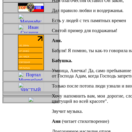
Нам благочестия оставил Он закон,
Дал правило любви и воздержанья.
Есть у людей с тех памятных времен
Святой пример для подражанья!
Аня.
Бабуля! Я помню, ты как-то говорила н
Бабушка.
Умница, Анечка! Да, само пребывание 
от Господа Адам, когда Господь запрет
Только после потопа люди узнали и вин
Хочу напомнить вам, мои дорогие, сл
цветущий во всей красоте".
Звучит музыка.
Аня
(читает стихотворение)
Драгоценное наследие отцов