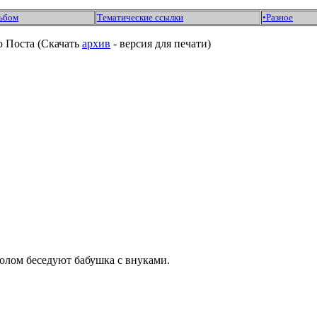
ьбом
Тематические ссылки
•Разное
о Поста (Скачать
архив
- версия для печати)
столом беседуют бабушка с внуками.