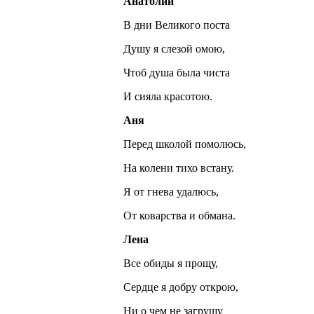
Анатолий
В дни Великого поста
Душу я слезой омою,
Чтоб душа была чиста
И сияла красотою.
Аня
Перед школой помолюсь,
На колени тихо встану.
Я от гнева удалюсь,
От коварства и обмана.
Лена
Все обиды я прощу,
Сердце я добру открою,
Ни о чем не загрущу