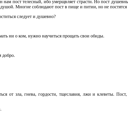
ен нам пост телесный, ибо умерщвляет страсти. Но пост душевн
 душой. Многие соблюдают пост в пище и питии, но не постятся о
оститься следует и душевно?
мать ни о ком, нужно научиться прощать свои обиды.
м добро.
ься от зла, гнева, гордости, тщеславия, лжи и клеветы. Пост
.