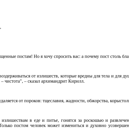
,
ященные постам! Но я хочу спросить вас: а почему пост столь бл
воздерживаться от излишеств, которые вредны для тела и для ду
 – чистота", – сказал архимандрит Кирилл.
удаляется от пороков: тщеславия, жадности, обжорства, корыстол
излишествам в еде и питье, гонятся за роскошью и развлечен
 Только постом человек может измениться и духовно усовершен