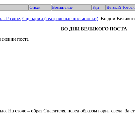
Стихи
Воспитание
Бди
Детский Фотоал
ка.
Разное.
Сценарии (театральные постановки)
. Во дни Великог
ВО ДНИ ВЕЛИКОГО ПОСТА
начении поста
ью. На столе – образ Спасителя, перед образом горит свеча. За 