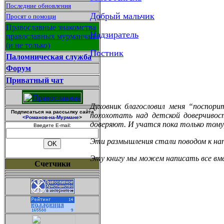
Последние обновления
Добрый мальчик
Просят о помощи
Православные знакомства
Надзиратель
православных мурманчан
(и не только)
Постник
Паломническая служба
Форум
Приватный чат
Духовник благословил меня “поспор
Подписаться на рассылку сайта
похохотать над детской доверчивос
<Романов-на-Мурмане
>
доверяют. И учатся пока только тому, 
Введите E-mail:
Эти размышления стали поводом к на
Эту книгу мы можем написать все вме
Счетчики