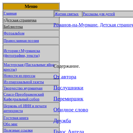
Меню
Главная
Жития святых
Рассказы для детей
•Детская страничка
Романов-на-Мурмане.
Детская странич
Библиотека
Фотоальбом
Православная поэзия
История г.Мурманска
(фотографии, тексты)
Мастерская (Пасхальные яйца,
Содержание.
кресты)
Новости из прессы
От автора
Из епархиальной газеты
Послушники
Творчество мурманчан
Спасо-Преображенский
Перемирщик
Кафедральный собор
Церковь об ИНН и печати
Обидное слово
антихриста
Гостевая книга
Дружба
Обо мне
Полезные ссылки
Голос Ангела