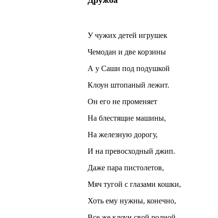
Дружба
У чужих детей игрушек
Чемодан и две корзины
А у Саши под подушкой
Клоун штопаный лежит.
Он его не променяет
На блестящие машины,
На железную дорогу,
И на превосходный джип.
Даже пара пистолетов,
Мяч тугой с глазами кошки,
Хоть ему нужны, конечно,
Все же клоун свой родной