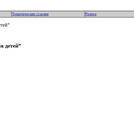
Тематические ссылки
Разное
етей”
я детей”