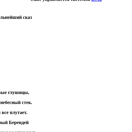
альнейший сказ
овые глушицы,
небесный стек.
 все плутает.
трый Берендей