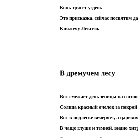
Конь трясет уздею.
Это присказка, сейчас посвятим д
Княжечу Лексею.
В дремучем лесу
Вот смежает день зеницы на сосн
Солнца красный очелок за покрой 
Вот в подлеске вечеряет, а царевич
В чаще глуше и темней, видно хи