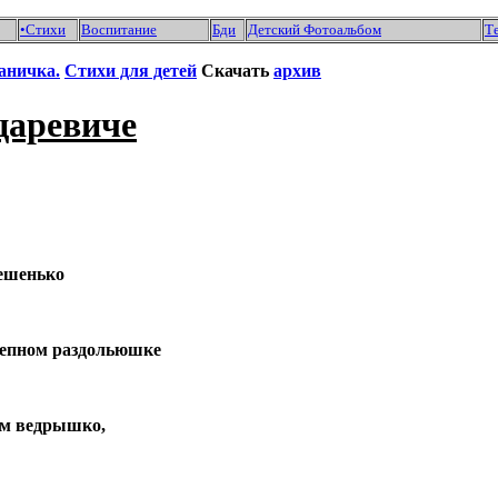
•
Стихи
Воспитание
Бди
Детский Фотоальбом
Т
аничка.
Стихи для детей
Скачать
архив
царевиче
лешенько
тепном раздольюшке
им ведрышко,