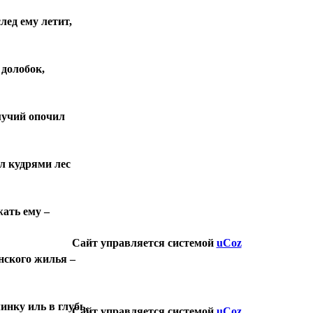
лед ему летит,
 долобок,
мучий опочил
ул кудрями лес
жать ему –
Сайт управляется системой
uCoz
янского жилья –
линку иль в глубь,
Сайт управляется системой
uCoz