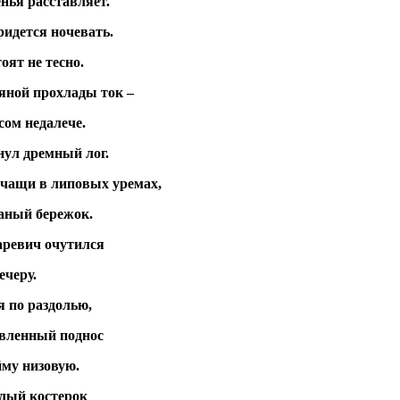
енья расставляет.
придется ночевать.
оят не тесно.
яной прохлады ток –
есом недалече.
нул дремный лог.
 чащи в липовых уремах,
чаный бережок.
аревич очутился
ечеру.
 по раздолью,
авленный поднос
му низовую.
алый костерок