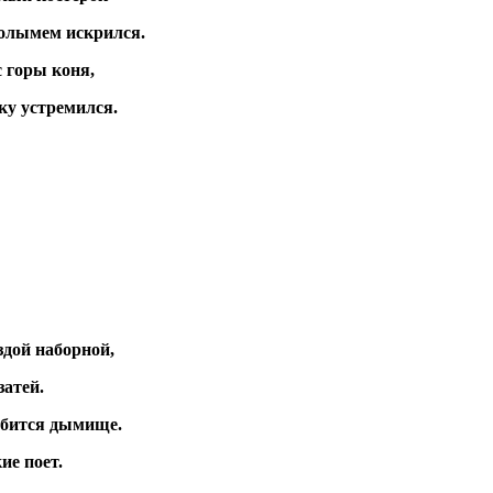
полымем искрился.
с горы коня,
ку устремился.
здой наборной,
затей.
убится дымище.
ие поет.