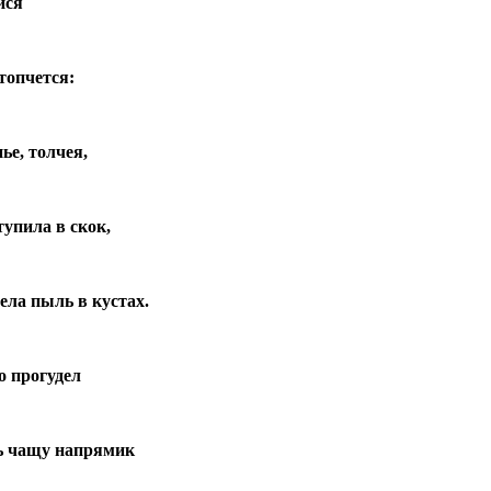
ися
топчется:
ье, толчея,
тупила в скок,
ела пыль в кустах.
о прогудел
зь чащу напрямик