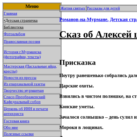
Меню
Жития святых
Рассказы для детей
Главная
Романов-на-Мурмане.
Детская стр
•Детская страничка
Библиотека
Сказ об Алексей 
Фотоальбом
Православная поэзия
История г.Мурманска
(фотографии, тексты)
Присказка
Мастерская (Пасхальные яйца,
кресты)
Поутру ранешенько собрались да
Новости из прессы
Из епархиальной газеты
Царские охоты.
Творчество мурманчан
Взвились в чистом полюшке, на с
Спасо-Преображенский
Кафедральный собор
Конские уметы.
Церковь об ИНН и печати
антихриста
Зачалося солнышко – день сулил 
Гостевая книга
Мороки в лощинах.
Обо мне
Полезные ссылки