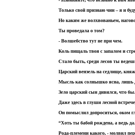
Только свой признаю чин – я и буд
Но каким же волхвованьем, нагов
Ты проведала о том?
- Волшебство тут не при чем.
Коль пищаль твоя с запалом и стр
Стало быть, среди лесов ты ведеш
Царский вензель на седлище, княж
Мысль как солнышко ясна, лишь д
Зело царский сын дивился, что бы
Даже здесь в глуши лесной встреч
Он помыслил допроситься, оком гл
“Хоть ты бабой рождена, а ведь да
Рода-племени какого, - молвил пер