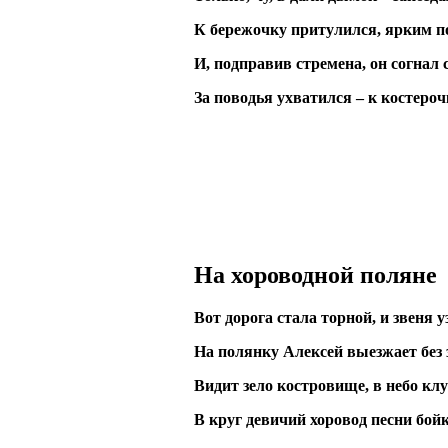
К бережочку притулился, ярким 
И, подправив стремена, он согнал 
За поводья ухватился – к костероч
На хороводной поляне
Вот дорога стала торной, и звеня у
На полянку Алексей выезжает без 
Видит зело костровище, в небо кл
В круг девичий хоровод песни бойк