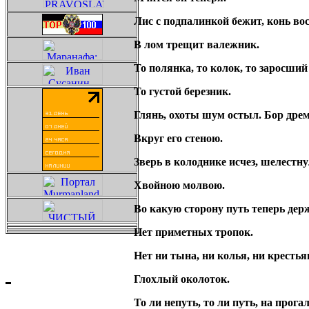
Лис с подпалинкой бежит, конь вос
В лом трещит валежник.
То полянка, то колок, то заросший
То густой березник.
Глянь, охоты шум остыл. Бор дре
Вкруг его стеною.
Зверь в колоднике исчез, шелестн
Хвойною молвою.
Во какую сторону путь теперь дер
Нет приметных тропок.
Нет ни тына, ни колья, ни кресть
Глохлый околоток.
То ли непуть, то ли путь, на прога