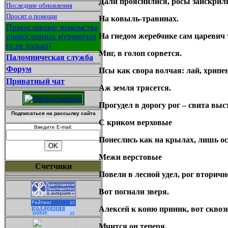
Дали прояснилися, росы заискрил
Последние обновления
Просят о помощи
На ковыль-травинах.
Православные знакомства
На гнедом жеребчике сам царевич 
православных мурманчан
(и не только)
Миг, в голоп сорвется.
Паломническая служба
Форум
Псы как свора волчая: лай, хрипен
Приватный чат
Аж земля трясется.
Прогудел в дорогу рог – свита выс
Подписаться на рассылку сайта
Романов-на-Мурмане
С криком верховые
Введите E-mail:
Понеслись как на крылах, лишь ос
Межи верстовые
Счетчики
Повели в лесной удел, рог вторичн
Вот погнали зверя.
Алексей к коню приник, вот скво
Мчится он теперя.