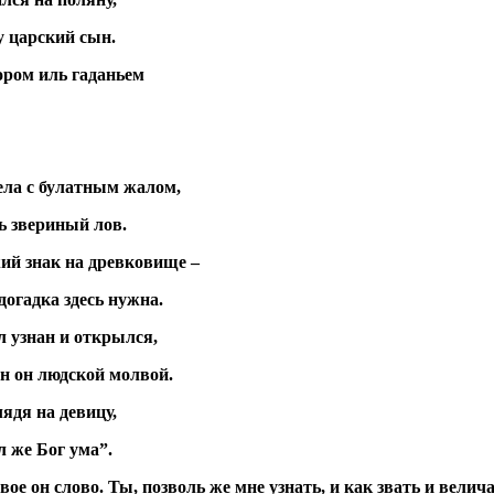
у царский сын.
ором иль гаданьем
ела с булатным жалом,
ь звериный лов.
ий знак на древковище –
огадка здесь нужна.
л узнан и открылся,
ен он людской молвой.
ядя на девицу,
л же Бог ума”.
вое он слово. Ты, позволь же мне узнать, и как звать и велич