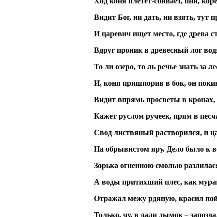
Ход коня плетет-сбивает, пни, кор
Видит Бог, ни дать, ни взять, тут 
И царевич ищет место, где древа ст
Вдруг проник в древесный лог вод
То ли озеро, то ль речье знать за л
И, коня пришпорив в бок, он поки
Видит впрямь просветы в кронах,
Кажет руслом ручеек, прям в пес
Свод листвяный растворился, и ц
На обрывистом яру. Дело было к в
Зорька огненною смолью разлилася
А воды притихший плес, как мур
Отражал межу рдяную, красил пой
Только, чу, в дали дымок – запозд