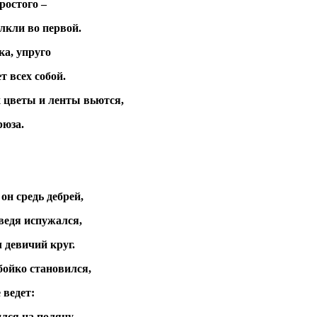
ростого –
лкли во первой.
ка, упруго
т всех собой.
 цветы и ленты вьются,
рюза.
он средь дебрей,
дведя испужался,
 девичий круг.
бойко становился,
 ведет:
ился на поляну,