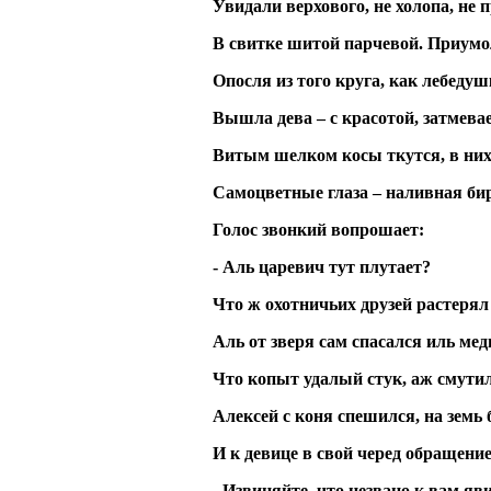
Увидали верхового, не холопа, не п
В свитке шитой парчевой. Приумо
Опосля из того круга, как лебедуш
Вышла дева – с красотой, затмевае
Витым шелком косы ткутся, в них
Самоцветные глаза – наливная би
Голос звонкий вопрошает:
- Аль царевич тут плутает?
Что ж охотничьих друзей растерял 
Аль от зверя сам спасался иль ме
Что копыт удалый стук, аж смутил
Алексей с коня спешился, на земь 
И к девице в свой черед обращение
- Извиняйте, что незвано к вам яв