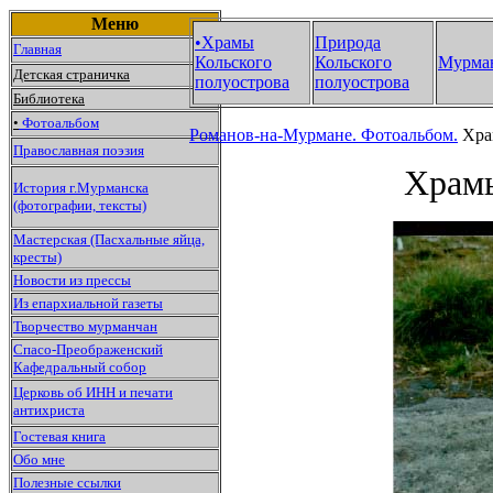
Меню
•Храмы
Природа
Главная
Кольского
Кольского
Мурма
Детская страничка
полуострова
полуострова
Библиотека
•
Фотоальбом
Романов-на-Мурмане.
Фотоальбом.
Храм
Православная поэзия
Храмы
История г.Мурманска
(фотографии, тексты)
Мастерская (Пасхальные яйца,
кресты)
Новости из прессы
Из епархиальной газеты
Творчество мурманчан
Спасо-Преображенский
Кафедральный собор
Церковь об ИНН и печати
антихриста
Гостевая книга
Обо мне
Полезные ссылки