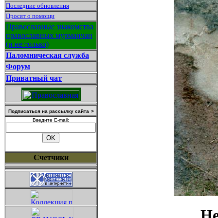
Последние обновления
Просят о помощи
Православные знакомства
православных мурманчан
(и не только)
Паломническая служба
Форум
Приватный чат
Подписаться на рассылку сайта
>
Введите E-mail:
Счетчики
Не