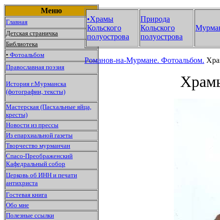
Меню
•Храмы
Природа
Главная
Кольского
Кольского
Мурма
Детская страничка
полуострова
полуострова
Библиотека
•
Фотоальбом
Романов-на-Мурмане.
Фотоальбом.
Храм
Православная поэзия
Храмы
История г.Мурманска
(фотографии, тексты)
Мастерская (Пасхальные яйца,
кресты)
Новости из прессы
Из епархиальной газеты
Творчество мурманчан
Спасо-Преображенский
Кафедральный собор
Церковь об ИНН и печати
антихриста
Гостевая книга
Обо мне
Полезные ссылки