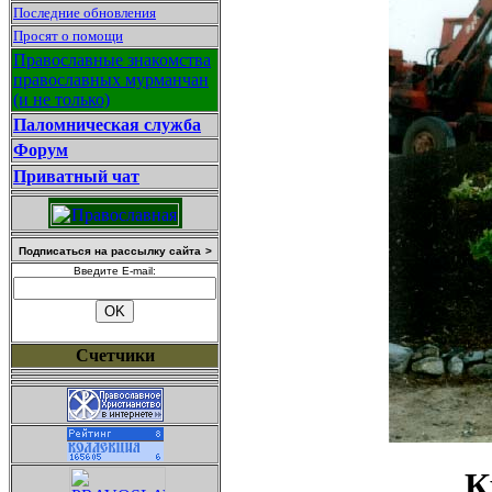
Последние обновления
Просят о помощи
Православные знакомства
православных мурманчан
(и не только)
Паломническая служба
Форум
Приватный чат
Подписаться на рассылку сайта
>
Введите E-mail:
Счетчики
К