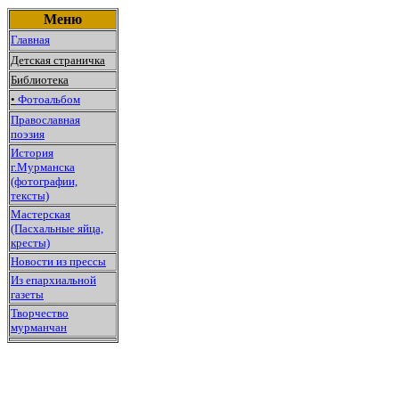
Меню
Главная
Детская страничка
Библиотека
•
Фотоальбом
Православная
поэзия
История
г.Мурманска
(фотографии,
тексты)
Мастерская
(Пасхальные яйца,
кресты)
Новости из прессы
Из епархиальной
газеты
Творчество
мурманчан