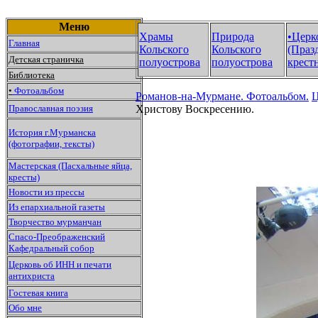
Меню
Храмы
Природа
•Церк
Главная
Кольского
Кольского
(Праз
Детская страничка
полуострова
полуострова
крестн
Библиотека
•
Фотоальбом
Романов-на-Мурмане.
Фотоальбом.
Ц
Православная поэзия
Христову Воскресению.
История г.Мурманска
(фотографии, тексты)
Мастерская (Пасхальные яйца,
кресты)
Новости из прессы
Из епархиальной газеты
Творчество мурманчан
Спасо-Преображенский
Кафедральный собор
Церковь об ИНН и печати
антихриста
Гостевая книга
Обо мне