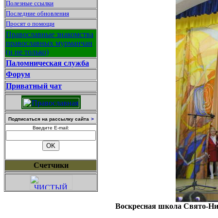
Полезные ссылки
Последние обновления
Просят о помощи
Православные знакомства
православных мурманчан
(и не только)
Паломническая служба
Форум
Приватный чат
Подписаться на рассылку сайта
>
Введите E-mail:
Счетчики
Воскресная школа Свято-Ник