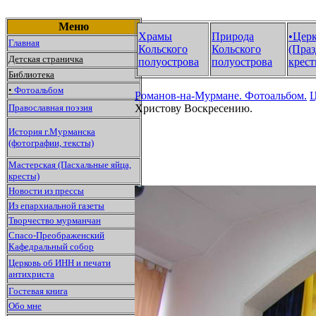
Меню
Храмы
Природа
•Цер
Главная
Кольского
Кольского
(Праз
Детская страничка
полуострова
полуострова
крест
Библиотека
•
Фотоальбом
Романов-на-Мурмане.
Фотоальбом.
Ц
Православная поэзия
Христову Воскресению.
История г.Мурманска
(фотографии, тексты)
Мастерская (Пасхальные яйца,
кресты)
Новости из прессы
Из епархиальной газеты
Творчество мурманчан
Спасо-Преображенский
Кафедральный собор
Церковь об ИНН и печати
антихриста
Гостевая книга
Обо мне