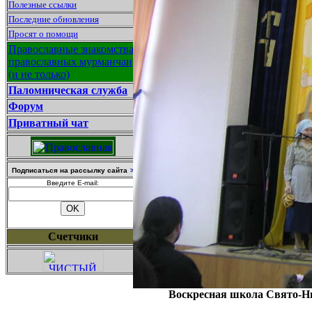
Полезные ссылки
Последние обновления
Просят о помощи
Православные знакомства
православных мурманчан
(и не только)
Паломническая служба
Форум
Приватный чат
Подписаться на рассылку сайта
>
Введите E-mail:
Счетчики
Воскресная школа Свято-Ни