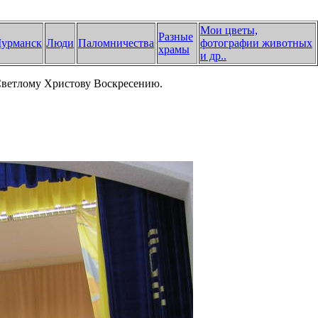
Мои цветы,
Разные
урманск
Люди
Паломничества
фотографии животных
храмы
и др.
.
Светлому Христову Воскресению.