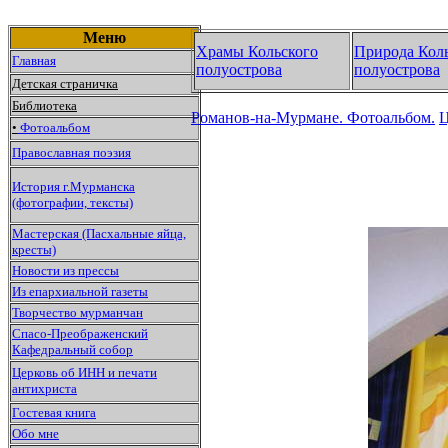
Меню
Храмы Кольского
Природа Кол
Главная
полуострова
полуострова
Детская страничка
Библиотека
Романов-на-Мурмане.
Фотоальбом.
Ц
•
Фотоальбом
Православная поэзия
История г.Мурманска
(фотографии, тексты)
Мастерская (Пасхальные яйца,
кресты)
Новости из прессы
Из епархиальной газеты
Творчество мурманчан
Спасо-Преображенский
Кафедральный собор
Церковь об ИНН и печати
антихриста
Гостевая книга
Обо мне