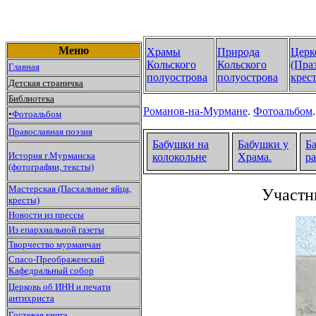
Меню
Храмы
Природа
Церк
Кольского
Кольского
(Пра
Главная
полуострова
полуострова
крест
Детская страничка
Библиотека
Романов-на-Мурмане
.
Фотоальбом
•
Фотоальбом
Православная поэзия
Бабушки на
Бабушки у
Б
История г.Мурманска
колокольне
Храма.
р
(фотографии, тексты)
Мастерская (Пасхальные яйца,
Участн
кресты)
Новости из прессы
Из епархиальной газеты
Творчество мурманчан
Спасо-Преображенский
Кафедральный собор
Церковь об ИНН и печати
антихриста
Гостевая книга