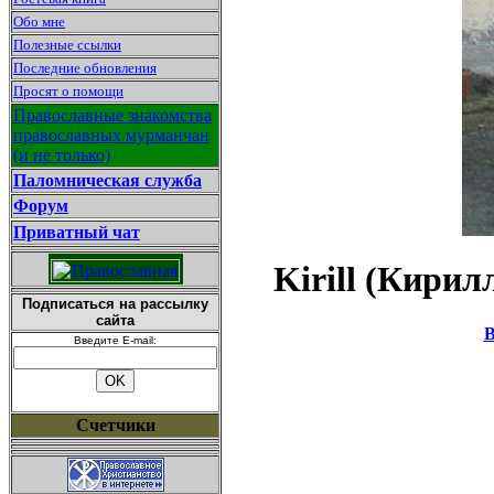
Обо мне
Полезные ссылки
Последние обновления
Просят о помощи
Православные знакомства
православных мурманчан
(и не только)
Паломническая служба
Форум
Приватный чат
Kirill (Кирил
Подписаться на рассылку
сайта
В
Введите E-mail:
Счетчики