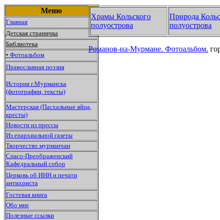
Меню
Храмы Кольского
Природа Кольс
Главная
полуострова
полуострова
Детская страничка
Библиотека
Романов-на-Мурмане.
Фотоальбом.
го
•
Фотоальбом
Православная поэзия
История г.Мурманска
(фотографии, тексты)
Мастерская (Пасхальные яйца,
кресты)
Новости из прессы
Из епархиальной газеты
Творчество мурманчан
Спасо-Преображенский
Кафедральный собор
Церковь об ИНН и печати
антихриста
Гостевая книга
Обо мне
Полезные ссылки