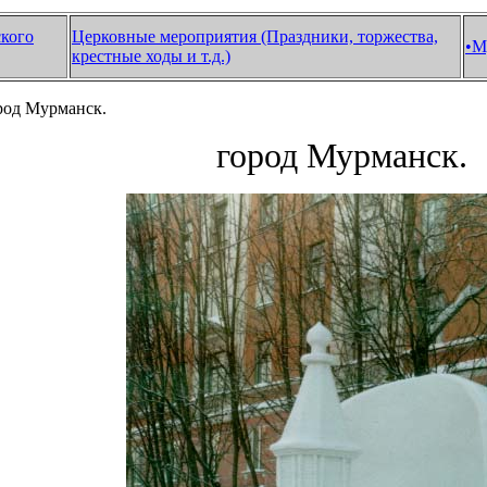
кого
Церковные мероприятия (Праздники, торжества,
•
М
крестные ходы и т.д.)
род Мурманск.
город Мурманск.