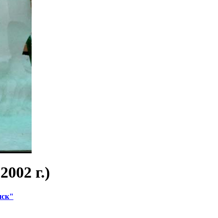
002 г.)
нск"