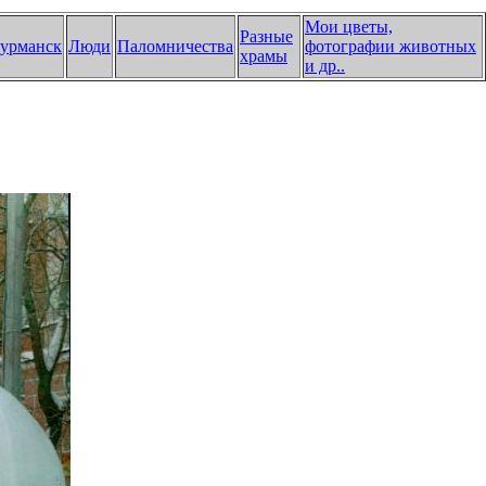
Мои цветы,
Разные
урманск
Люди
Паломничества
фотографии животных
храмы
и др.
.