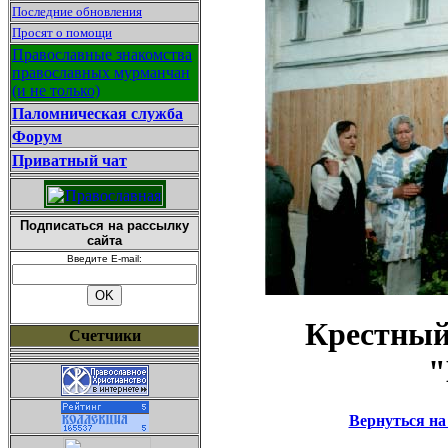
Последние обновления
Просят о помощи
Православные знакомства
православных мурманчан
(и не только)
Паломническая служба
Форум
Приватный чат
Подписаться на рассылку
сайта
Введите E-mail:
Крестный
Счетчики
"
Вернуться на