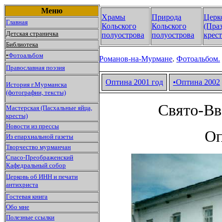
Меню
Храмы
Природа
Церк
Главная
Кольского
Кольского
(Пра
Детская страничка
полуострова
полуострова
крест
Библиотека
•
Фотоальбом
Романов-на-Мурмане
.
Фотоальбом.
Православная поэзия
Оптина 2001 год
•Оптина
2002
История г.Мурманска
(фотографии, тексты)
Свято-Вв
Мастерская (Пасхальные яйца,
кресты)
Новости из прессы
Оп
Из епархиальной газеты
Творчество мурманчан
Спасо-Преображенский
Кафедральный собор
Церковь об ИНН и печати
антихриста
Гостевая книга
Обо мне
Полезные ссылки