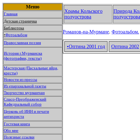
Меню
Храмы Кольского
Природа Ко
Главная
полуострова
полуостров
Детская страничка
Библиотека
Романов-на-Мурмане
.
Фотоальбом.
•
Фотоальбом
Православная поэзия
•Оптина 2001 год
Оптина
2002
История г.Мурманска
(фотографии, тексты)
Мастерская (Пасхальные яйца,
кресты)
Новости из прессы
Из епархиальной газеты
Творчество мурманчан
Спасо-Преображенский
Кафедральный собор
Церковь об ИНН и печати
антихриста
Гостевая книга
Обо мне
Полезные ссылки