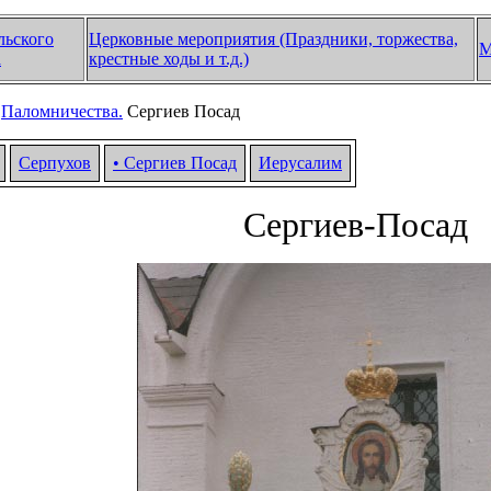
льского
Церковные мероприятия (Праздники, торжества,
М
а
крестные ходы и т.д.)
Паломничества.
Сергиев Посад
Серпухов
•
Сергиев Посад
Иерусалим
Сергиев-Посад