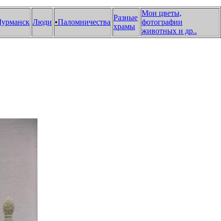
Мои цветы,
Разные
урманск
Люди
•
Паломничества
фотографии
храмы
животных и др.
.