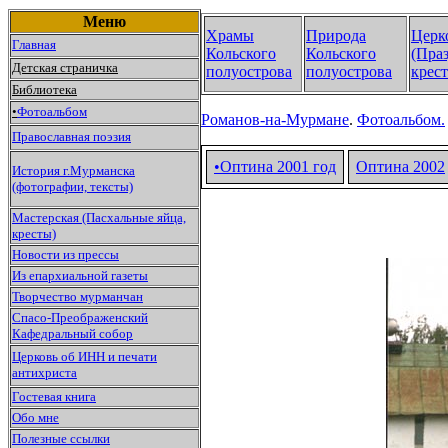
Меню
Храмы
Природа
Церк
Главная
Кольского
Кольского
(Пра
Детская страничка
полуострова
полуострова
крест
Библиотека
•
Фотоальбом
Романов-на-Мурмане
.
Фотоальбом.
Православная поэзия
•Оптина 2001 год
Оптина
2002
История г.Мурманска
(фотографии, тексты)
Мастерская (Пасхальные яйца,
кресты)
Новости из прессы
Из епархиальной газеты
Творчество мурманчан
Спасо-Преображенский
Кафедральный собор
Церковь об ИНН и печати
антихриста
Гостевая книга
Обо мне
Полезные ссылки