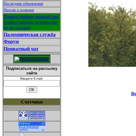
Последние обновления
Просят о помощи
Православные знакомства
православных мурманчан
(и не только)
Паломническая служба
Форум
Приватный чат
Подписаться на рассылку
сайта
Введите E-mail:
В
Счетчики