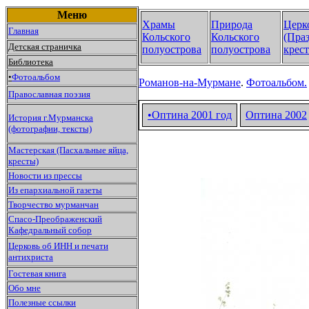
Меню
Храмы
Природа
Церк
Главная
Кольского
Кольского
(Пра
Детская страничка
полуострова
полуострова
крест
Библиотека
•
Фотоальбом
Романов-на-Мурмане
.
Фотоальбом.
Православная поэзия
•Оптина 2001 год
Оптина
2002
История г.Мурманска
(фотографии, тексты)
Мастерская (Пасхальные яйца,
кресты)
Новости из прессы
Из епархиальной газеты
Творчество мурманчан
Спасо-Преображенский
Кафедральный собор
Церковь об ИНН и печати
антихриста
Гостевая книга
Обо мне
Полезные ссылки