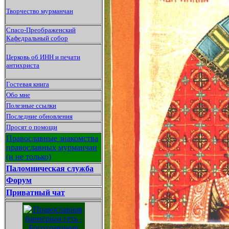
Творчество мурманчан
Спасо-Преображенский
Кафедральный собор
Церковь об ИНН и печати
антихриста
Гостевая книга
Обо мне
Полезные ссылки
Последние обновления
Просят о помощи
Православные знакомства
православных мурманчан
(и не только)
Паломническая служба
Форум
Приватный чат