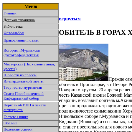
Меню
Главная
вернуться
Детская страничка
Библиотека
ОБИТЕЛЬ В ГОРАХ 
Фотоальбом
Православная поэзия
История г.Мурманска
(фотографии, тексты)
Мастерская (Пасхальные яйца,
кресты)
•Новости из прессы
Прежде сам
Из епархиальной газеты
обитель в Приполярье, в г.Печоре 
Творчество мурманчан
Полярным кругом. 20 апреля реше
Спасо-Преображенский
честь Казанской иконы Божией Мат
Кафедральный собор
епархии, возглавит обитель м.Акил
Церковь об ИНН и печати
призван продолжить традиции женск
антихриста
подвижничестве схимонахини Херу
Никольском соборе г.Мурманска и 
Гостевая книга
Евдокию (Волкову) из ссыльных, ко
Обо мне
и станет престольным для нового м
Полезные ссылки