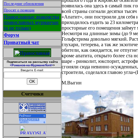
прошлого года в Кировске освятили
Последние обновления
появилась она здесь в самый пик го
Просят о помощи
всей страны согнали десятки тыся
Православные знакомства
«Апатит», они построили для себя 
православных мурманчан
приходилось ездить за 23 километр
(и не только)
просторные его помещения займут 
Несмотря на длинные зимы (до 9 ме
Форум
Гольфстрима довольно мягкий. Раст
Приватный чат
глухари, тетерева, а так же экзоти
обители, как ожидается, не отпугне
кроме апатита, открыто более ста 
шаре - ринколит, юкспорит, астрофи
Подписаться на рассылку сайта
<Романов-на-Мурмане/font>
>
сгоняли сюда невинно осужденных, 
Введите E-mail:
строители, соделался главою угла»(П
М.Выгин
Счетчики