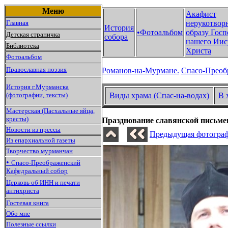
Меню
Акафист
Главная
нерукотвор
История
•Фотоальбом
образу Госп
Детская страничка
собора
нашего Иис
Библиотека
Христа
Фотоальбом
Православная поэзия
Романов-на-Мурмане.
Спасо-Преоб
История г.Мурманска
(фотографии, тексты)
Виды храма (Спас-на-водах)
В 
Мастерская (Пасхальные яйца,
кресты)
Празднование славянской письмен
Новости из прессы
Предыдущая фотограф
Из епархиальной газеты
Творчество мурманчан
•
Спасо-Преображенский
Кафедральный собор
Церковь об ИНН и печати
антихриста
Гостевая книга
Обо мне
Полезные ссылки