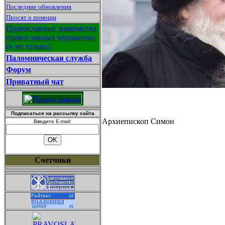
Последние обновления
Просят о помощи
Православные знакомства
православных мурманчан
(и не только)
Паломническая служба
Форум
Приватный чат
Подписаться на рассылку сайта
Архиепископ Симон
Введите E-mail:
Счетчики