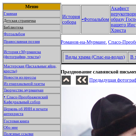
Меню
Акафист
Главная
нерукотвор
История
•Фотоальбом
образу Госп
Детская страничка
собора
нашего Иис
Библиотека
Христа
Фотоальбом
Православная поэзия
Романов-на-Мурмане.
Спасо-Преоб
История г.Мурманска
(фотографии, тексты)
Виды храма (Спас-на-водах)
В 
Мастерская (Пасхальные яйца,
кресты)
Празднование славянской письмен
Новости из прессы
Предыдущая фотограф
Из епархиальной газеты
Творчество мурманчан
•
Спасо-Преображенский
Кафедральный собор
Церковь об ИНН и печати
антихриста
Гостевая книга
Обо мне
Полезные ссылки