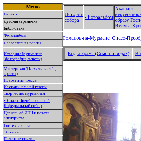
Меню
Акафист
Главная
История
нерукотвор
•Фотоальбом
собора
образу Госп
Детская страничка
Иисуса Хри
Библиотека
Фотоальбом
Романов-на-Мурмане.
Спасо-Преоб
Православная поэзия
Виды храма (Спас-на-водах)
В 
История г.Мурманска
(фотографии, тексты)
Мастерская (Пасхальные яйца,
кресты)
Новости из прессы
Из епархиальной газеты
Творчество мурманчан
•
Спасо-Преображенский
Кафедральный собор
Церковь об ИНН и печати
антихриста
Гостевая книга
Обо мне
Полезные ссылки