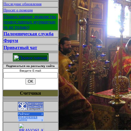
Последние обновления
Просят о помощи
Православные знакомства
православных мурманчан
(и не только)
Паломническая служба
Форум
Приватный чат
Подписаться на рассылку сайта
Введите E-mail:
Счетчики