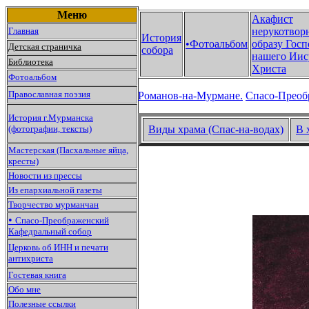
Меню
Акафист
Главная
нерукотвор
История
•Фотоальбом
образу Госп
Детская страничка
собора
нашего Иис
Библиотека
Христа
Фотоальбом
Православная поэзия
Романов-на-Мурмане.
Спасо-Преоб
История г.Мурманска
(фотографии, тексты)
Виды храма (Спас-на-водах)
В 
Мастерская (Пасхальные яйца,
кресты)
Новости из прессы
Из епархиальной газеты
Творчество мурманчан
•
Спасо-Преображенский
Кафедральный собор
Церковь об ИНН и печати
антихриста
Гостевая книга
Обо мне
Полезные ссылки