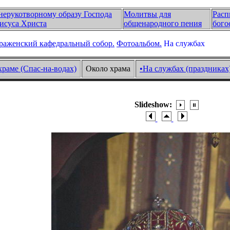
нерукотворному образу Господа
Молитвы для
Расп
исуса Христа
общенародного пения
бого
раженский кафедральный собор.
Фотоальбом.
На службах
храме (Спас-на-водах)
Около храма
•На службах (праздниках
Slideshow: