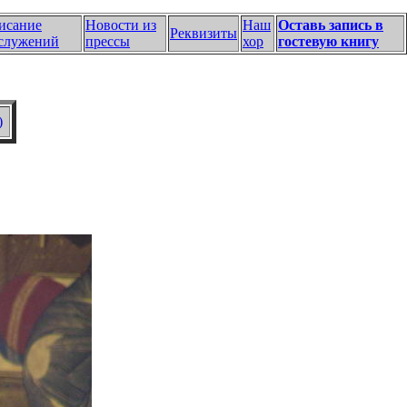
исание
Новости из
Наш
Оставь запись в
Реквизиты
служений
прессы
хор
гостевую книгу
)