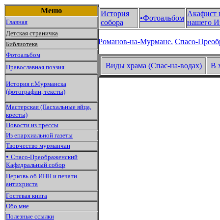
Меню
История
Акафист 
•Фотоальбом
Главная
собора
нашего И
Детская страничка
Романов-на-Мурмане.
Спасо-Преоб
Библиотека
Фотоальбом
Виды храма (Спас-на-водах)
В 
Православная поэзия
История г.Мурманска
(фотографии, тексты)
Мастерская (Пасхальные яйца,
кресты)
Новости из прессы
Из епархиальной газеты
Творчество мурманчан
•
Спасо-Преображенский
Кафедральный собор
Церковь об ИНН и печати
антихриста
Гостевая книга
Обо мне
Полезные ссылки