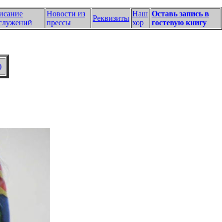
исание
Новости из
Наш
Оставь запись в
Реквизиты
служений
прессы
хор
гостевую книгу
)