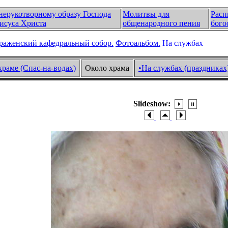
нерукотворному образу Господа
Молитвы для
Расп
исуса Христа
общенародного пения
бого
раженский кафедральный собор.
Фотоальбом.
На службах
храме (Спас-на-водах)
Около храма
•На службах (праздниках
Slideshow: