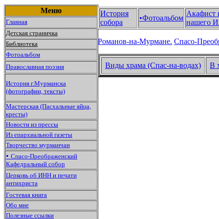
Меню
История
Акафист 
•Фотоальбом
Главная
собора
нашего И
Детская страничка
Романов-на-Мурмане.
Спасо-Преоб
Библиотека
Фотоальбом
Виды храма (Спас-на-водах)
В 
Православная поэзия
История г.Мурманска
(фотографии, тексты)
Мастерская (Пасхальные яйца,
кресты)
Новости из прессы
Из епархиальной газеты
Творчество мурманчан
•
Спасо-Преображенский
Кафедральный собор
Церковь об ИНН и печати
антихриста
Гостевая книга
Обо мне
Полезные ссылки