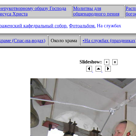
нерукотворному образу Господа
Молитвы для
Расп
исуса Христа
общенародного пения
бого
раженский кафедральный собор.
Фотоальбом.
На службах
храме (Спас-на-водах)
Около храма
•На службах (праздниках
Slideshow: