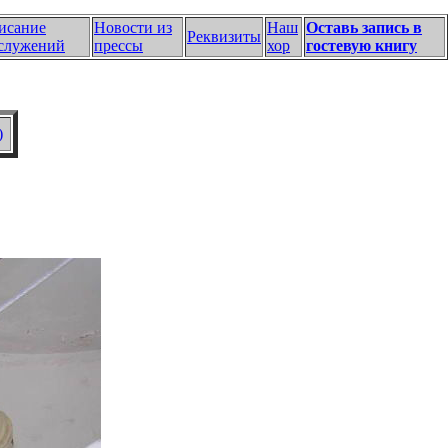
исание
Новости из
Наш
Оставь запись в
Реквизиты
служений
прессы
хор
гостевую книгу
)