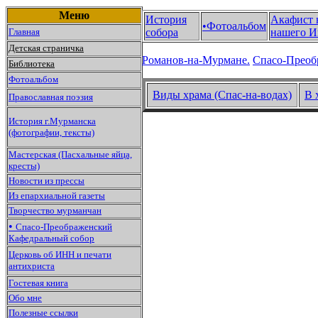
Меню
История
Акафист 
•Фотоальбом
Главная
собора
нашего И
Детская страничка
Романов-на-Мурмане.
Спасо-Преоб
Библиотека
Фотоальбом
Виды храма (Спас-на-водах)
В 
Православная поэзия
История г.Мурманска
(фотографии, тексты)
Мастерская (Пасхальные яйца,
кресты)
Новости из прессы
Из епархиальной газеты
Творчество мурманчан
•
Спасо-Преображенский
Кафедральный собор
Церковь об ИНН и печати
антихриста
Гостевая книга
Обо мне
Полезные ссылки