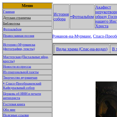
Меню
Акафист
Главная
нерукотвор
История
•Фотоальбом
образу Госп
Детская страничка
собора
нашего Иис
Библиотека
Христа
Фотоальбом
Православная поэзия
Романов-на-Мурмане.
Спасо-Преоб
История г.Мурманска
(фотографии, тексты)
Виды храма (Спас-на-водах)
В 
Мастерская (Пасхальные яйца,
кресты)
Новости из прессы
Из епархиальной газеты
Творчество мурманчан
•
Спасо-Преображенский
Кафедральный собор
Церковь об ИНН и печати
антихриста
Гостевая книга
Обо мне
Полезные ссылки