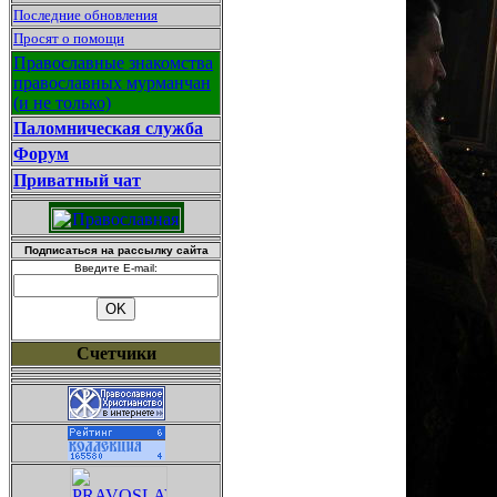
Последние обновления
Просят о помощи
Православные знакомства
православных мурманчан
(и не только)
Паломническая служба
Форум
Приватный чат
Подписаться на рассылку сайта
Введите E-mail:
Счетчики