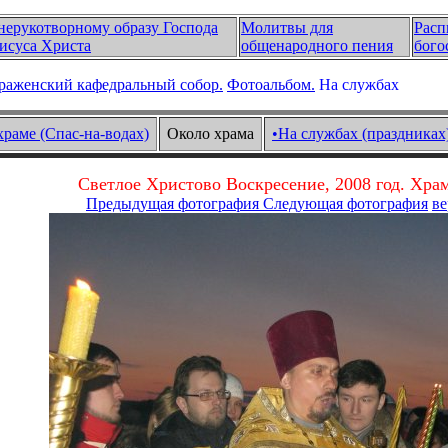
нерукотворному образу Господа
Молитвы для
Расп
исуса Христа
общенародного пения
бого
раженский кафедральный собор.
Фотоальбом.
На службах
храме (Спас-на-водах)
Около храма
•На службах (праздниках
Светлое Христово Воскресение, 2008 год. Хра
Предыдущая фотография
Следующая фотография
ве