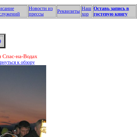
исание
Новости из
Наш
Оставь запись в
Реквизиты
служений
прессы
хор
гостевую книгу
)
м Спас-на-Водах
рнуться к обзору