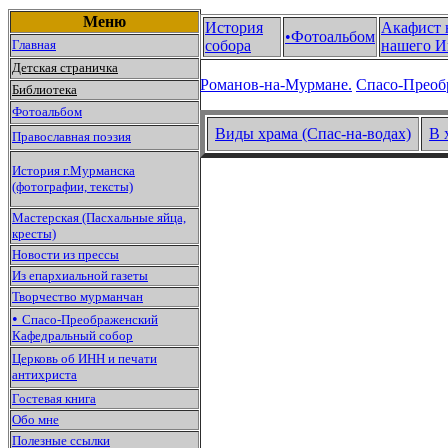
Меню
История
Акафист 
•Фотоальбом
Главная
собора
нашего И
Детская страничка
Романов-на-Мурмане.
Спасо-Преоб
Библиотека
Фотоальбом
Виды храма (Спас-на-водах)
В 
Православная поэзия
История г.Мурманска
(фотографии, тексты)
Мастерская (Пасхальные яйца,
кресты)
Новости из прессы
Из епархиальной газеты
Творчество мурманчан
•
Спасо-Преображенский
Кафедральный собор
Церковь об ИНН и печати
антихриста
Гостевая книга
Обо мне
Полезные ссылки