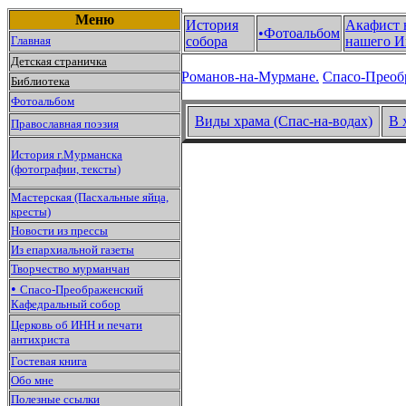
Меню
История
Акафист 
•Фотоальбом
Главная
собора
нашего И
Детская страничка
Романов-на-Мурмане.
Спасо-Преоб
Библиотека
Фотоальбом
Виды храма (Спас-на-водах)
В 
Православная поэзия
История г.Мурманска
(фотографии, тексты)
Мастерская (Пасхальные яйца,
кресты)
Новости из прессы
Из епархиальной газеты
Творчество мурманчан
•
Спасо-Преображенский
Кафедральный собор
Церковь об ИНН и печати
антихриста
Гостевая книга
Обо мне
Полезные ссылки