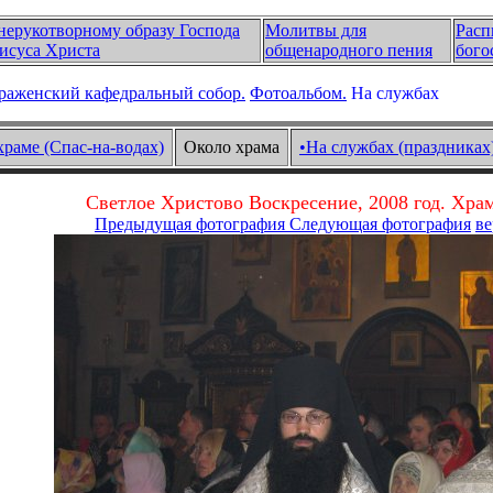
нерукотворному образу Господа
Молитвы для
Расп
исуса Христа
общенародного пения
бого
раженский кафедральный собор.
Фотоальбом.
На службах
храме (Спас-на-водах)
Около храма
•На службах (праздниках
Светлое Христово Воскресение, 2008 год. Хра
Предыдущая фотография
Следующая фотография
ве