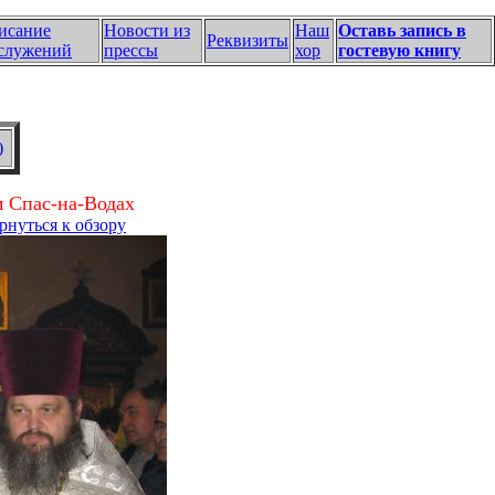
исание
Новости из
Наш
Оставь запись в
Реквизиты
служений
прессы
хор
гостевую книгу
)
м Спас-на-Водах
рнуться к обзору