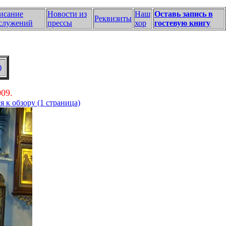
исание
Новости из
Наш
Оставь запись в
Реквизиты
служений
прессы
хор
гостевую книгу
)
09.
я к обзору (1 страница)