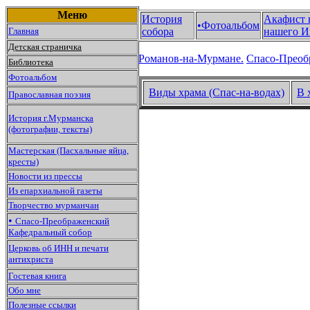
Меню
История
Акафист 
•Фотоальбом
Главная
собора
нашего И
Детская страничка
Романов-на-Мурмане.
Спасо-Преоб
Библиотека
Фотоальбом
Виды храма (Спас-на-водах)
В 
Православная поэзия
История г.Мурманска
(фотографии, тексты)
Мастерская (Пасхальные яйца,
кресты)
Новости из прессы
Из епархиальной газеты
Творчество мурманчан
•
Спасо-Преображенский
Кафедральный собор
Церковь об ИНН и печати
антихриста
Гостевая книга
Обо мне
Полезные ссылки