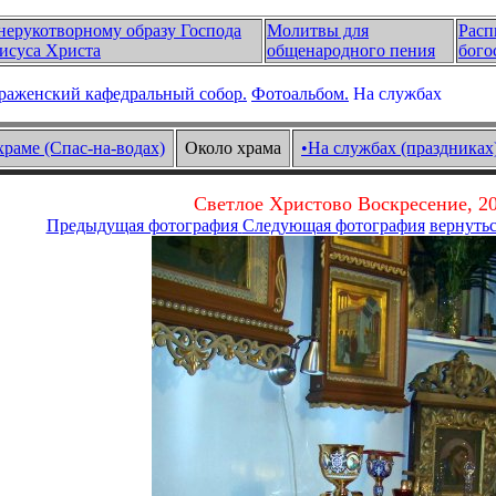
нерукотворному образу Господа
Молитвы для
Расп
исуса Христа
общенародного пения
бого
раженский кафедральный собор.
Фотоальбом.
На службах
храме (Спас-на-водах)
Около храма
•На службах (праздниках
Светлое Христово Воскресение, 20
Предыдущая фотография
Следующая фотография
вернутьс