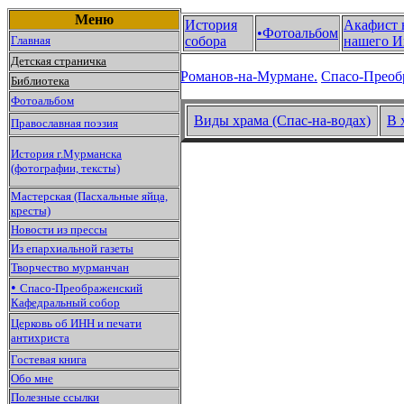
Меню
История
Акафист 
•Фотоальбом
Главная
собора
нашего И
Детская страничка
Романов-на-Мурмане.
Спасо-Преоб
Библиотека
Фотоальбом
Виды храма (Спас-на-водах)
В 
Православная поэзия
История г.Мурманска
(фотографии, тексты)
Мастерская (Пасхальные яйца,
кресты)
Новости из прессы
Из епархиальной газеты
Творчество мурманчан
•
Спасо-Преображенский
Кафедральный собор
Церковь об ИНН и печати
антихриста
Гостевая книга
Обо мне
Полезные ссылки