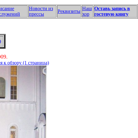
исание
Новости из
Наш
Оставь запись в
Реквизиты
служений
прессы
хор
гостевую книгу
)
09.
я к обзору (1 страница)