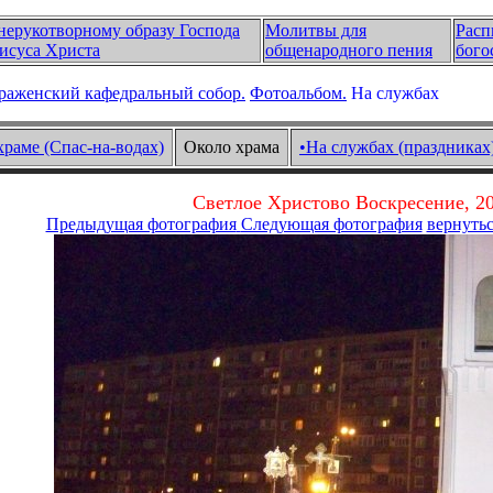
нерукотворному образу Господа
Молитвы для
Расп
исуса Христа
общенародного пения
бого
раженский кафедральный собор.
Фотоальбом.
На службах
храме (Спас-на-водах)
Около храма
•На службах (праздниках
Светлое Христово Воскресение, 20
Предыдущая фотография
Следующая фотография
вернутьс