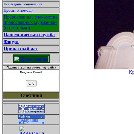
Последние обновления
Просят о помощи
Православные знакомства
православных мурманчан
(и не только)
Паломническая служба
Форум
Приватный чат
Подписаться на рассылку сайта
Кр
Введите E-mail:
Счетчики