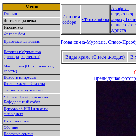
Меню
Акафист
Главная
нерукотвор
История
•Фотоальбом
образу Госп
Детская страничка
собора
нашего Иис
Библиотека
Христа
Фотоальбом
Православная поэзия
Романов-на-Мурмане.
Спасо-Преоб
История г.Мурманска
(фотографии, тексты)
Виды храма (Спас-на-водах)
В 
Мастерская (Пасхальные яйца,
кресты)
Новости из прессы
Предыдущая фотогр
Из епархиальной газеты
Творчество мурманчан
•
Спасо-Преображенский
Кафедральный собор
Церковь об ИНН и печати
антихриста
Гостевая книга
Обо мне
Полезные ссылки