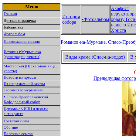
Меню
Акафист
Главная
нерукотвор
История
•Фотоальбом
образу Госп
Детская страничка
собора
нашего Иис
Библиотека
Христа
Фотоальбом
Православная поэзия
Романов-на-Мурмане.
Спасо-Преоб
История г.Мурманска
(фотографии, тексты)
Виды храма (Спас-на-водах)
В 
Мастерская (Пасхальные яйца,
кресты)
Новости из прессы
Предыдущая фотогр
Из епархиальной газеты
Творчество мурманчан
•
Спасо-Преображенский
Кафедральный собор
Церковь об ИНН и печати
антихриста
Гостевая книга
Обо мне
Полезные ссылки