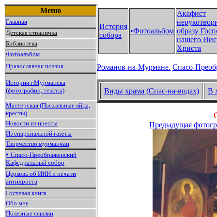
Меню
Акафист
Главная
нерукотвор
История
•Фотоальбом
образу Госп
Детская страничка
собора
нашего Иис
Библиотека
Христа
Фотоальбом
Православная поэзия
Романов-на-Мурмане.
Спасо-Преоб
История г.Мурманска
(фотографии, тексты)
Виды храма (Спас-на-водах)
В 
Мастерская (Пасхальные яйца,
кресты)
Новости из прессы
Предыдущая фотогр
Из епархиальной газеты
Творчество мурманчан
•
Спасо-Преображенский
Кафедральный собор
Церковь об ИНН и печати
антихриста
Гостевая книга
Обо мне
Полезные ссылки