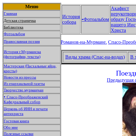
Меню
Акафист
Главная
нерукотвор
История
•Фотоальбом
образу Госп
Детская страничка
собора
нашего Иис
Библиотека
Христа
Фотоальбом
Православная поэзия
Романов-на-Мурмане.
Спасо-Преоб
История г.Мурманска
(фотографии, тексты)
Виды храма (Спас-на-водах)
В 
Мастерская (Пасхальные яйца,
кресты)
Поездк
Новости из прессы
Предыдущая 
Из епархиальной газеты
Творчество мурманчан
•
Спасо-Преображенский
Кафедральный собор
Церковь об ИНН и печати
антихриста
Гостевая книга
Обо мне
Полезные ссылки