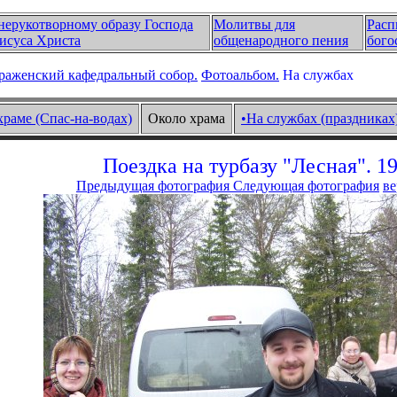
нерукотворному образу Господа
Молитвы для
Расп
исуса Христа
общенародного пения
бого
раженский кафедральный собор.
Фотоальбом.
На службах
храме (Спас-на-водах)
Около храма
•На службах (праздниках
Поездка на турбазу "Лесная". 19
Предыдущая фотография
Следующая фотография
ве