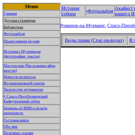
Меню
История
Акафист 
•Фотоальбом
Главная
собора
нашего И
Детская страничка
Романов-на-Мурмане.
Спасо-Преоб
Библиотека
Фотоальбом
Виды храма (Спас-на-водах)
В 
Православная поэзия
История г.Мурманска
(фотографии, тексты)
Мастерская (Пасхальные яйца,
кресты)
Новости из прессы
Из епархиальной газеты
Творчество мурманчан
•
Спасо-Преображенский
Кафедральный собор
Церковь об ИНН и печати
антихриста
Гостевая книга
Обо мне
Полезные ссылки