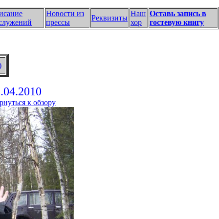
исание
Новости из
Наш
Оставь запись в
Реквизиты
служений
прессы
хор
гостевую книгу
)
.04.2010
рнуться к обзору