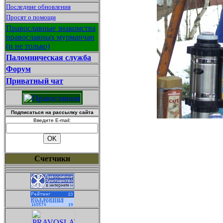
Последние обновления
Просят о помощи
Православные знакомства
православных мурманчан
(и не только)
Паломническая служба
Форум
Приватный чат
Подписаться на рассылку сайта
Введите E-mail:
Счетчики