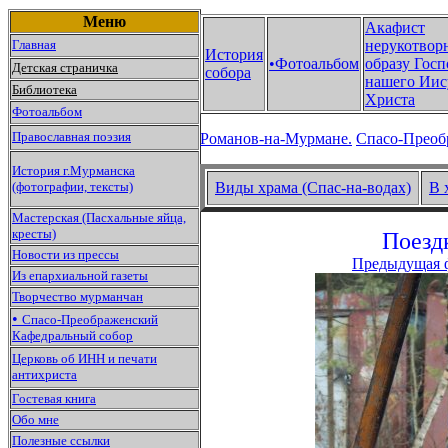
Меню
Акафист
Главная
нерукотвор
История
•Фотоальбом
образу Госп
Детская страничка
собора
нашего Иис
Библиотека
Христа
Фотоальбом
Православная поэзия
Романов-на-Мурмане.
Спасо-Преоб
История г.Мурманска
(фотографии, тексты)
Виды храма (Спас-на-водах)
В 
Мастерская (Пасхальные яйца,
кресты)
Поездк
Новости из прессы
Предыдущая 
Из епархиальной газеты
Творчество мурманчан
•
Спасо-Преображенский
Кафедральный собор
Церковь об ИНН и печати
антихриста
Гостевая книга
Обо мне
Полезные ссылки